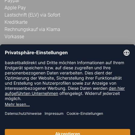
Paypal
Apple Pay
Lastschrift (ELV) via Sofort
Kreditkarte
Rechnungskauf via Klarna
Vorkasse
ABONNIERE JETZT DEN KOSTENLOSEN
HANDBALLDIREKT-NEWSLETTER UND VERPASSE KEINE
NEUIGKEIT ODER AKTION MEHR.
JETZT ANMELDEN
FOLLOW US