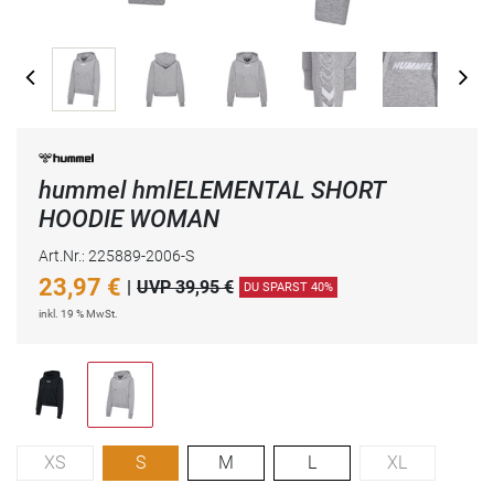
hummel hmlELEMENTAL SHORT
HOODIE WOMAN
Art.Nr.: 225889-2006-S
23,97
€
|
UVP 39,95 €
DU SPARST 40%
inkl. 19 % MwSt.
XS
S
M
L
XL