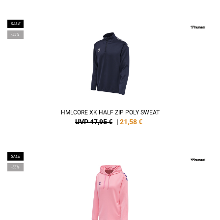
SALE
-55%
HMLCORE XK HALF ZIP POLY SWEAT
UVP 47,95 €
|
21,58
€
SALE
-55%