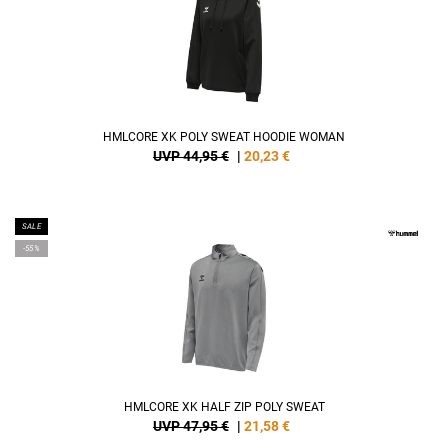
HMLCORE XK POLY SWEAT HOODIE WOMAN
UVP 44,95 €
|
20,23
€
SALE
-55%
HMLCORE XK HALF ZIP POLY SWEAT
UVP 47,95 €
|
21,58
€