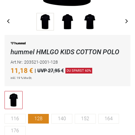
hummel HMLGO KIDS COTTON POLO
Art.Nr.: 203521-2001-128
11,18
€
|
UVP 27,95 €
DU SPARST 60%
inkl. 19 % MwSt.
116
128
140
152
164
176