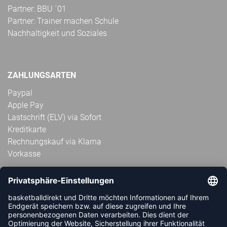
Partner: BBU ´01
Partner: Trainer machen Schule
Nachhaltigkeit und Soziales
ZAHLUNGSARTEN
Paypal
Apple Pay
Lastschrift (ELV) via Sofort
Kreditkarte
Rechnungskauf via Klarna
Vorkasse
ABONNIERE JETZT DEN KOSTENLOSEN
HANDBALLDIREKT-NEWSLETTER UND VERPASSE KEINE
NEUIGKEIT ODER AKTION MEHR.