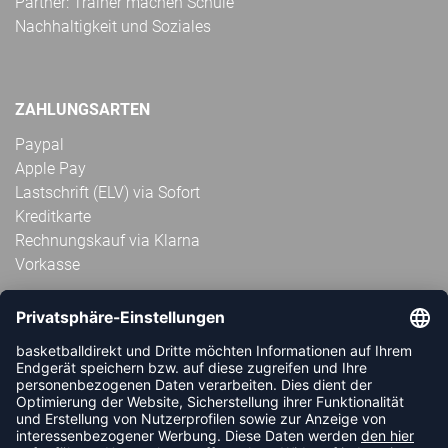
Partner: Trainer machen Schule
Nachhaltigkeit und Soziales
ZAHLUNGSARTEN
Paypal
Apple Pay
Lastschrift (ELV) via Sofort
Kreditkarte
Rechnungskauf via Klarna
Vorkasse
ABONNIERE JETZT DEN KOSTENLOSEN
HANDBALLDIREKT-NEWSLETTER UND VERPASSE KEINE
NEUIGKEIT ODER AKTION MEHR.
JETZT ANMELDEN