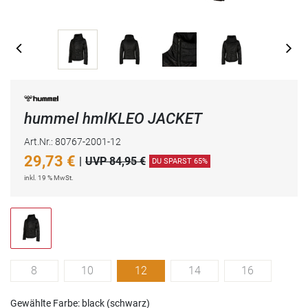
hummel hmlKLEO JACKET
Art.Nr.: 80767-2001-12
29,73
€
|
UVP 84,95 €
DU SPARST 65%
inkl. 19 % MwSt.
8
10
12
14
16
Gewählte Farbe: black (schwarz)