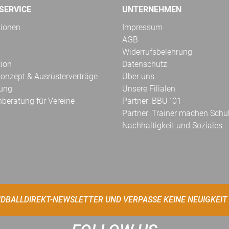
SERVICE
UNTERNEHMEN
tionen
Impressum
AGB
Widerrufsbelehrung
tion
Datenschutz
onzept & Ausrüsterverträge
Über uns
kung
Unsere Filialen
hberatung für Vereine
Partner: BBU ´01
Partner: Trainer machen Schu
Nachhaltigkeit und Soziales
DBALLDIREKT-NEWSLETTER UND VERPASSE KEINE NEUIGKEIT