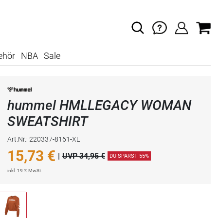
ehör
NBA
Sale
hummel HMLLEGACY WOMAN
SWEATSHIRT
Art.Nr.: 220337-8161-XL
15,73
€
|
UVP 34,95 €
DU SPARST 55%
inkl. 19 % MwSt.