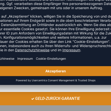
kel der Kategorie Lifestylesweatshirt an den Start. Dieses
kt für den Trainings- und Vereinsalltag. Das Modell ist Teil
ZULETZT ANGESEHEN
GELD-ZURÜCK-GARANTIE