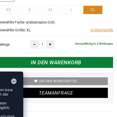
XS
S
M
L
XL
Gewählte Farbe: arabianspice (rot)
Gewählte Größe:
XL
Größentabelle
Versandfertig in 2 Werktagen
Menge
IN DEN WARENKORB
AUF DEN WUNSCHZETTEL
TEAMANFRAGE