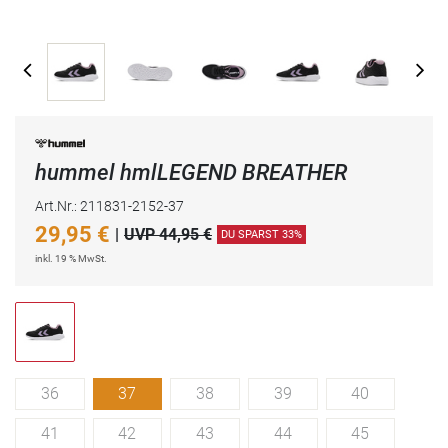
hummel hmlLEGEND BREATHER
Art.Nr.: 211831-2152-37
29,95
€
|
UVP 44,95 €
DU SPARST 33%
inkl. 19 % MwSt.
36
37
38
39
40
41
42
43
44
45