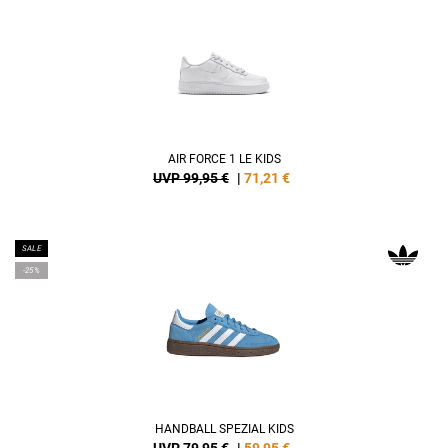
AIR FORCE 1 LE KIDS
UVP 99,95 €
|
71,21
€
SALE
-25%
HANDBALL SPEZIAL KIDS