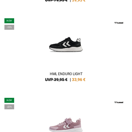
UVP 79,95 €
|
59,95
€
NEW
-15%
HML ENDURO LIGHT
UVP 39,95 €
|
33,96
€
NEW
-22%