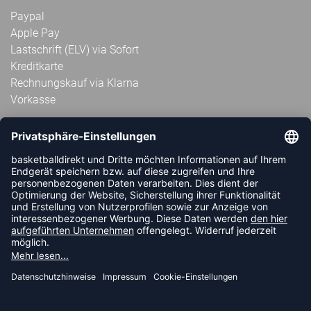
Paypal
Apple Pay
Lastschrift (ELV) via Sofort
Kreditkarte
Rechnungskauf via Klarna
Vorkasse
ABONNIERE JETZT DEN KOSTENLOSEN
HANDBALLDIREKT-NEWSLETTER UND VERPASSE KEINE
NEUIGKEIT ODER AKTION MEHR.
JETZT ANMELDEN
FOLLOW US