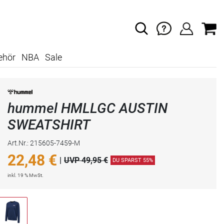
ehör
NBA
Sale
hummel HMLLGC AUSTIN
SWEATSHIRT
Art.Nr.: 215605-7459-M
22,48
€
|
UVP 49,95 €
DU SPARST 55%
inkl. 19 % MwSt.