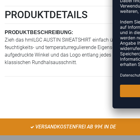
PRODUKTDETAILS
PRODUKTBESCHREIBUNG:
Zieh das hmlLGC AUSTIN SWEATSHIRT einfach über und los geh
feuchtigkeits- und temperaturregulierende Eigenschaften. Di
aufgedruckte Winkel und das Logo entlang jedes Ärmels für e
klassischen Rundhalsausschnitt.
VERSANDKOSTENFREI AB 99€ IN DE