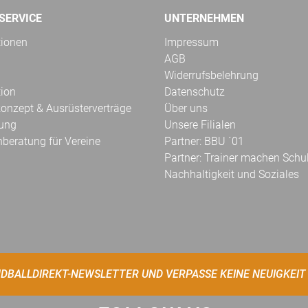
SERVICE
UNTERNEHMEN
tionen
Impressum
AGB
Widerrufsbelehrung
tion
Datenschutz
onzept & Ausrüsterverträge
Über uns
kung
Unsere Filialen
hberatung für Vereine
Partner: BBU ´01
Partner: Trainer machen Schu
Nachhaltigkeit und Soziales
DBALLDIREKT-NEWSLETTER UND VERPASSE KEINE NEUIGKEIT