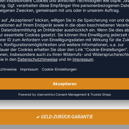
t‘s: Dank seiner Sweatstoff-Konstruktion genießt du
eser hummel® Pullover verfügt über unverkennbare
in elegantes, aber schlichtes Design-Update mit einem
ZULETZT ANGESEHEN
GELD-ZURÜCK-GARANTIE