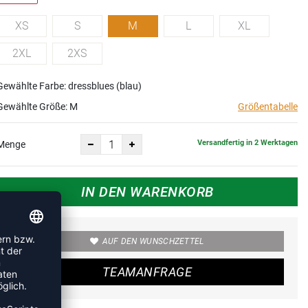
XS
S
M
L
XL
2XL
2XS
Gewählte Farbe: dressblues (blau)
Gewählte Größe:
M
Größentabelle
Versandfertig in 2 Werktagen
Menge
IN DEN WARENKORB
AUF DEN WUNSCHZETTEL
TEAMANFRAGE