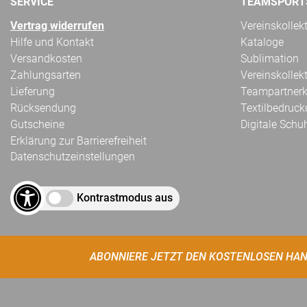
SERVICE
TEAMSPORT
Vertrag widerrufen
Vereinskollek
Hilfe und Kontakt
Kataloge
Versandkosten
Sublimation
Zahlungsarten
Vereinskollek
Lieferung
Teampartnerk
Rücksendung
Textilbedruc
Gutscheine
Digitale Schu
Erklärung zur Barrierefreiheit
Datenschutzeinstellungen
Kontrastmodus aus
ABONNIERE JETZT DEN KOSTENLOSEN HAN