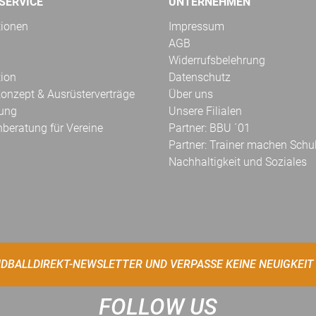
SERVICE
UNTERNEHMEN
tionen
Impressum
AGB
Widerrufsbelehrung
tion
Datenschutz
onzept & Ausrüsterverträge
Über uns
kung
Unsere Filialen
hberatung für Vereine
Partner: BBU ´01
Partner: Trainer machen Schu
Nachhaltigkeit und Soziales
DBALLDIREKT-NEWSLETTER UND VERPASSE KEINE NEUIGKEIT
FOLLOW US