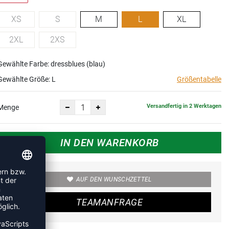
XS
S
M
L
XL
2XL
2XS
Gewählte Farbe: dressblues (blau)
Gewählte Größe:
L
Größentabelle
Versandfertig in 2 Werktagen
Menge
IN DEN WARENKORB
AUF DEN WUNSCHZETTEL
TEAMANFRAGE