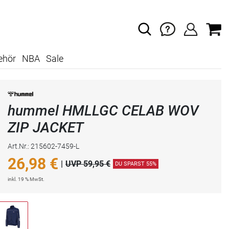
ehör
NBA
Sale
hummel HMLLGC CELAB WOV
ZIP JACKET
Art.Nr.: 215602-7459-L
26,98
€
|
UVP 59,95 €
DU SPARST 55%
inkl. 19 % MwSt.