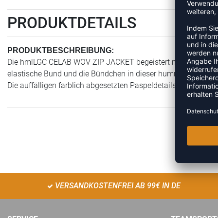
PRODUKTDETAILS
PRODUKTBESCHREIBUNG:
Die hmlLGC CELAB WOV ZIP JACKET begeistert mit erhöhter H
elastische Bund und die Bündchen in dieser hummel® Jacke e
Die auffälligen farblich abgesetzten Paspeldetails entlang d
VERSANDKOSTENFREI AB 99€ IN DE