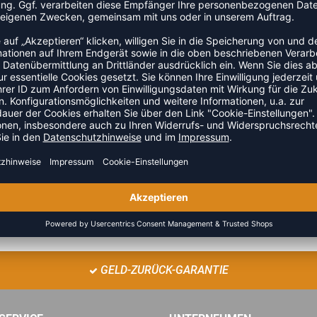
altbarkeit und Form dank der Gewebekonstruktion. Der
rmöglichen eine enge Passform, die die Wärme einschließt.
er Brust und den Ärmeln runden den Look ab.
ZULETZT ANGESEHEN
GELD-ZURÜCK-GARANTIE