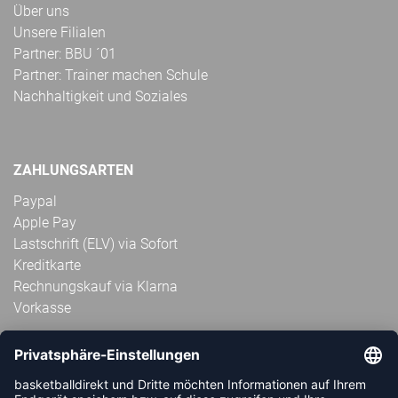
Über uns
Unsere Filialen
Partner: BBU ´01
Partner: Trainer machen Schule
Nachhaltigkeit und Soziales
ZAHLUNGSARTEN
Paypal
Apple Pay
Lastschrift (ELV) via Sofort
Kreditkarte
Rechnungskauf via Klarna
Vorkasse
ABONNIERE JETZT DEN KOSTENLOSEN
HANDBALLDIREKT-NEWSLETTER UND VERPASSE KEINE