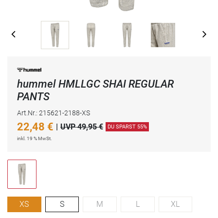
hummel HMLLGC SHAI REGULAR
PANTS
Art.Nr.: 215621-2188-XS
22,48
€
|
UVP 49,95 €
DU SPARST 55%
inkl. 19 % MwSt.
XS
S
M
L
XL