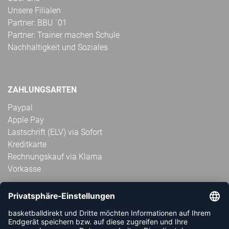
Unsere Filialen
Partner: BBU ´01
Partner: Trainer machen Schule
Nachhaltigkeit und Soziales
ZAHLUNGSARTEN
Paypal
Apple Pay
Lastschrift (ELV) via Sofort
Kreditkarte
Rechnungskauf via Klarna
Vorkasse
ABONNIERE JETZT DEN KOSTENLOSEN
HANDBALLDIREKT-NEWSLETTER UND VERPASSE KEINE
NEUIGKEIT ODER AKTION MEHR.