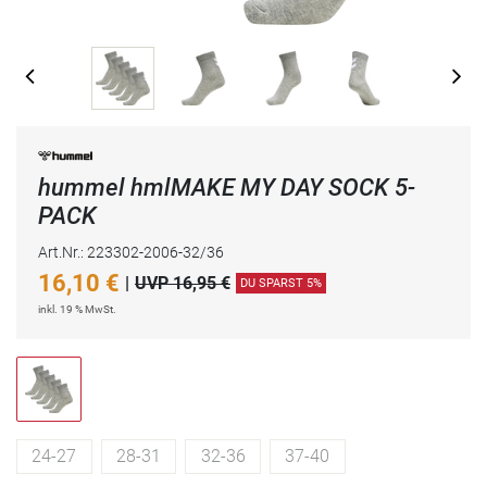
hummel hmlMAKE MY DAY SOCK 5-
PACK
Art.Nr.: 223302-2006-32/36
16,10
€
|
UVP 16,95 €
DU SPARST 5%
inkl. 19 % MwSt.
24-27
28-31
32-36
37-40