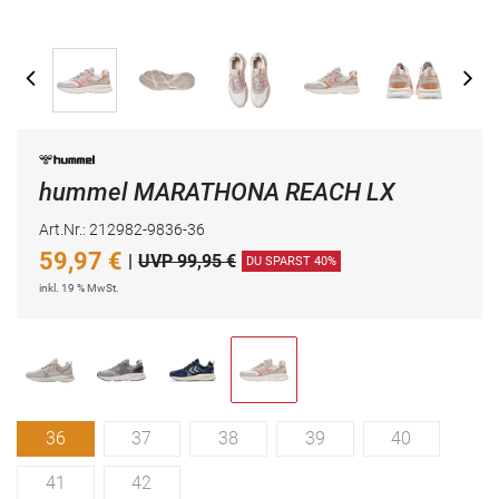
hummel MARATHONA REACH LX
Art.Nr.: 212982-9836-36
59,97
€
|
UVP 99,95 €
DU SPARST 40%
inkl. 19 % MwSt.
36
37
38
39
40
41
42