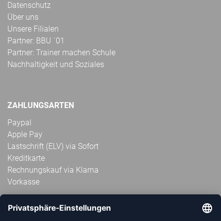
Datenschutz
Über uns
Unsere Filialen
Partner: BBU ´01
Partner: Trainer machen Schule
Nachhaltigkeit und Soziales
ZAHLUNGSARTEN
Paypal
Apple Pay
Lastschrift (ELV) via Sofort
Kreditkarte
Rechnungskauf via Klarna
Vorkasse
ABONNIERE JETZT DEN KOSTENLOSEN