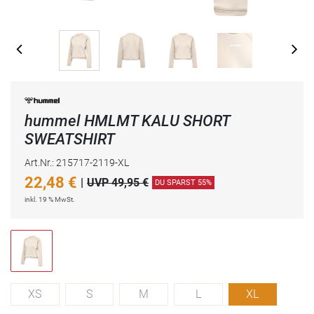
hummel HMLMT KALU SHORT
SWEATSHIRT
Art.Nr.: 215717-2119-XL
22,48
€
|
UVP 49,95 €
DU SPARST 55%
inkl. 19 % MwSt.
XS
S
M
L
XL