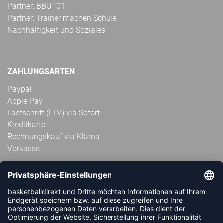
Partner: BBU ´01
Partner: Trainer machen Schule
Nachhaltigkeit und Soziales
ZAHLUNGSARTEN
Paypal
Apple Pay
Lastschrift (ELV) via Sofort
Kreditkarte
Rechnungskauf via Klarna
Vorkasse
ABONNIERE JETZT DEN KOSTENLOSEN
HANDBALLDIREKT-NEWSLETTER UND VERPASSE KEINE
NEUIGKEIT ODER AKTION MEHR.