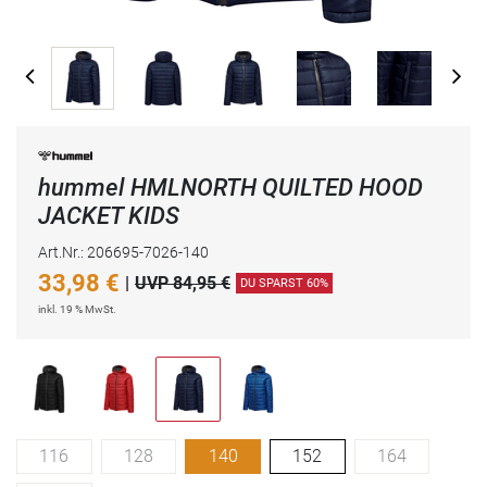
hummel HMLNORTH QUILTED HOOD
JACKET KIDS
Art.Nr.: 206695-7026-140
33,98
€
|
UVP 84,95 €
DU SPARST 60%
inkl. 19 % MwSt.
116
128
140
152
164