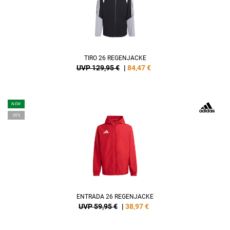
TIRO 26 REGENJACKE
UVP 129,95 €
|
84,47
€
NEW
-35%
ENTRADA 26 REGENJACKE
UVP 59,95 €
|
38,97
€