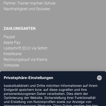
Partner: Trainer machen Schule
Nachhaltigkeit und Soziales
ZAHLUNGSARTEN
Paypal
Apple Pay
Lastschrift (ELV) via Sofort
Kreditkarte
Rechnungskauf via Klarna
Vorkasse
ABONNIERE JETZT DEN KOSTENLOSEN
HANDBALLDIREKT-NEWSLETTER UND VERPASSE KEINE
NEUIGKEIT ODER AKTION MEHR.
JETZT ANMELDEN