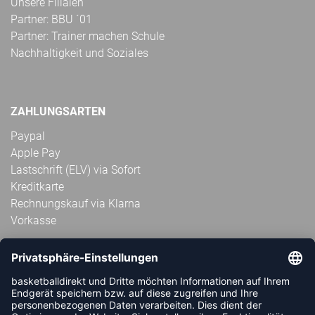
Unsere Filialen
Partner: BBU ´01
Partner: Trainer machen Schule
Nachhaltigkeit und Soziales
ZAHLUNGSARTEN
Paypal
Apple Pay
Lastschrift (ELV) via Sofort
Kreditkarte
Rechnungskauf via Klarna
Vorkasse
ABONNIERE JETZT DEN KOSTENLOSEN
HANDBALLDIREKT-NEWSLETTER UND VERPASSE KEINE
NEUIGKEIT ODER AKTION MEHR.