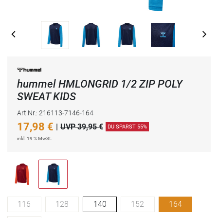
hummel HMLONGRID 1/2 ZIP POLY
SWEAT KIDS
Art.Nr.: 216113-7146-164
17,98
€
|
UVP 39,95 €
DU SPARST 55%
inkl. 19 % MwSt.
116
128
140
152
164