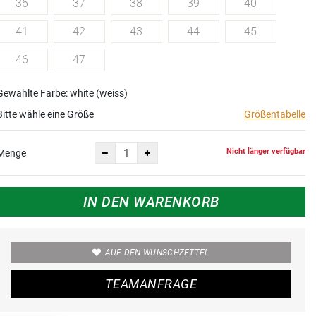
36
37
38
39
40
41
42
43
44
45
46
47
Gewählte Farbe: white (weiss)
Bitte wähle eine Größe
Größentabelle
Nicht länger verfügbar
Menge
IN DEN WARENKORB
AUF DEN WUNSCHZETTEL
TEAMANFRAGE