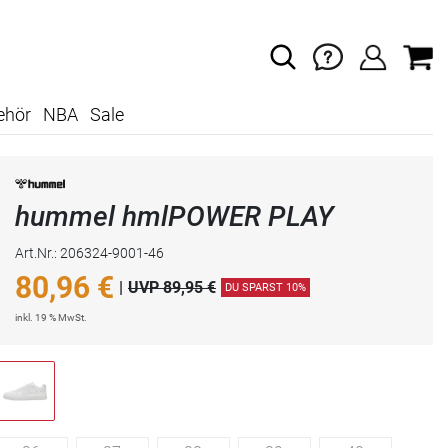
ehör
NBA
Sale
hummel hmlPOWER PLAY
Art.Nr.: 206324-9001-46
80,96
€
|
UVP 89,95 €
DU SPARST 10%
inkl. 19 % MwSt.