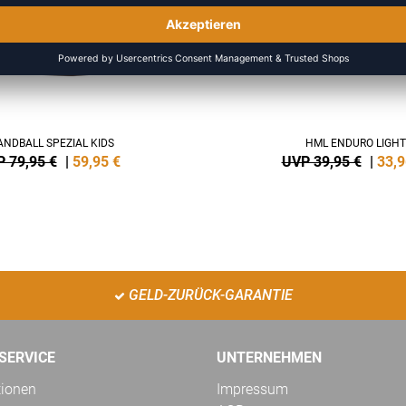
NDBALL SPEZIAL KIDS
HML ENDURO LIGHT
 79,95 €
|
59,95
€
UVP 39,95 €
|
33,9
GELD-ZURÜCK-GARANTIE
SERVICE
UNTERNEHMEN
tionen
Impressum