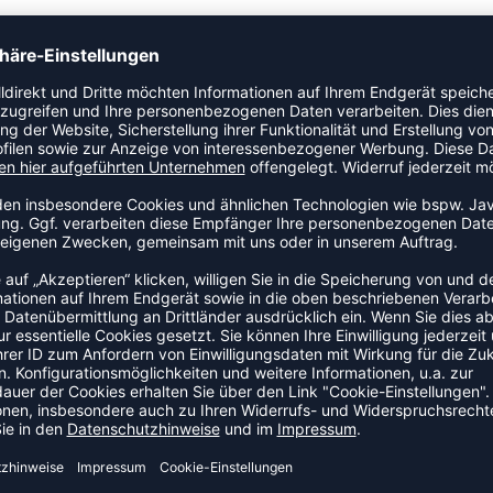
und verleiht sportliche, authentische Tennis-Vibes. Er wird
 und einer Außensohle aus Gummi angeboten. Wähle zwischen
ZULETZT ANGESEHEN
HR AUS DER KATEGORIE SNEA
NEW
-15%