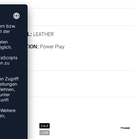
LEATHER
MATERIAL:
Power Play
KOLLEKTION:
KER
SALE
-13%