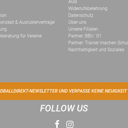
AGB
Widerrufsbelehrung
tion
Datenschutz
onzept & Ausrüsterverträge
Über uns
kung
Unsere Filialen
hberatung für Vereine
Partner: BBU ´01
Partner: Trainer machen Schu
Nachhaltigkeit und Soziales
DBALLDIREKT-NEWSLETTER UND VERPASSE KEINE NEUIGKEIT
FOLLOW US