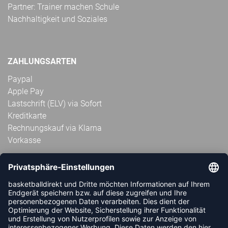
Partner: Trainer machen Schule
Nachhaltigkeit und Soziales
ZAHLUNGSARTEN
Paypal
Apple Pay
Lastschrift (ELV) via Sofort
Kreditkarte
Rechnungskauf via Klarna
Vorkasse
ABONNIERE JETZT DEN KOSTENLOSEN
HANDBALLDIREKT-NEWSLETTER UND VERPASSE KEINE
NEUIGKEIT ODER AKTION MEHR.
JETZT ANMELDEN