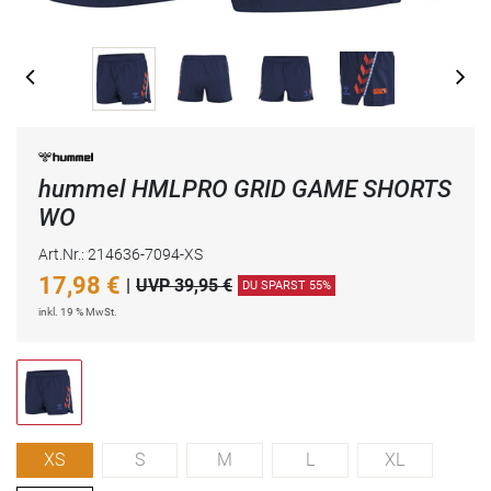
hummel HMLPRO GRID GAME SHORTS
WO
Art.Nr.: 214636-7094-XS
17,98
€
|
UVP 39,95 €
DU SPARST 55%
inkl. 19 % MwSt.
XS
S
M
L
XL