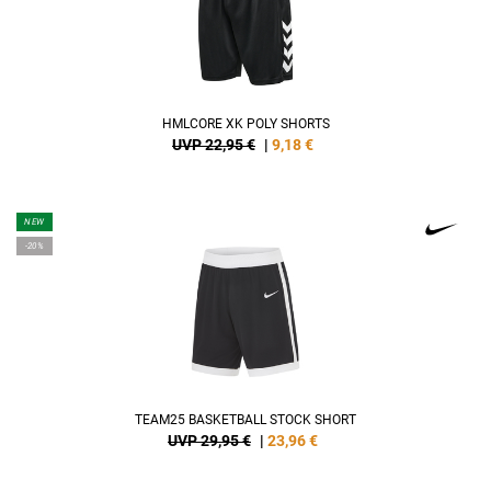
HMLCORE XK POLY SHORTS
UVP 22,95 €
|
9,18
€
NEW
-20%
TEAM25 BASKETBALL STOCK SHORT
UVP 29,95 €
|
23,96
€