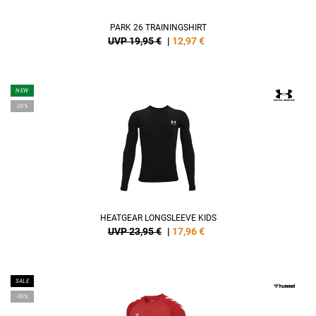
PARK 26 TRAININGSHIRT
UVP 19,95 €
|
12,97
€
NEW
-25%
HEATGEAR LONGSLEEVE KIDS
UVP 23,95 €
|
17,96
€
SALE
-55%