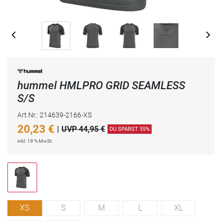
hummel HMLPRO GRID SEAMLESS
S/S
Art.Nr.: 214639-2166-XS
20,23
€
|
UVP 44,95 €
DU SPARST 55%
inkl. 19 % MwSt.
XS
S
M
L
XL