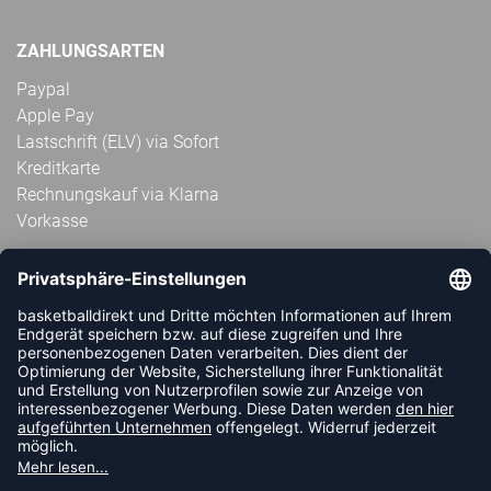
ZAHLUNGSARTEN
Paypal
Apple Pay
Lastschrift (ELV) via Sofort
Kreditkarte
Rechnungskauf via Klarna
Vorkasse
ABONNIERE JETZT DEN KOSTENLOSEN
HANDBALLDIREKT-NEWSLETTER UND VERPASSE KEINE
NEUIGKEIT ODER AKTION MEHR.
JETZT ANMELDEN
FOLLOW US