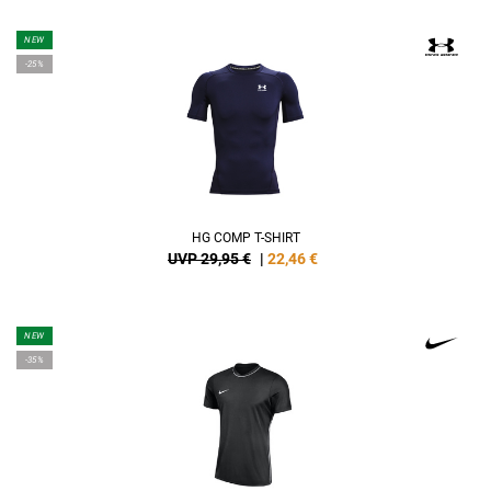
NEW
-25%
HG COMP T-SHIRT
UVP 29,95 €
|
22,46
€
NEW
-35%