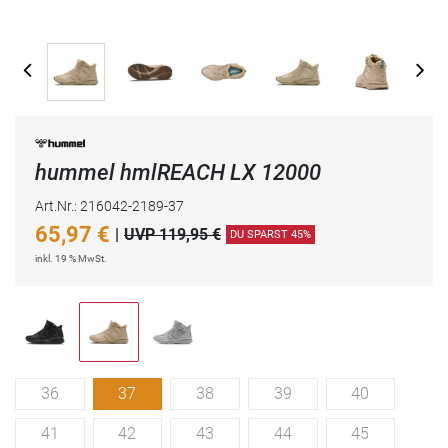
hummel hmlREACH LX 12000
Art.Nr.: 216042-2189-37
65,97
€
|
UVP 119,95 €
DU SPARST 45%
inkl. 19 % MwSt.
36
37
38
39
40
41
42
43
44
45