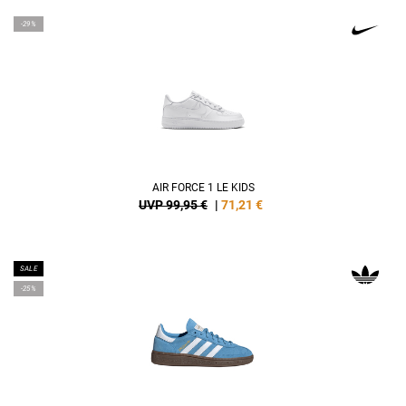
-29%
AIR FORCE 1 LE KIDS
UVP 99,95 €
|
71,21
€
SALE
-25%