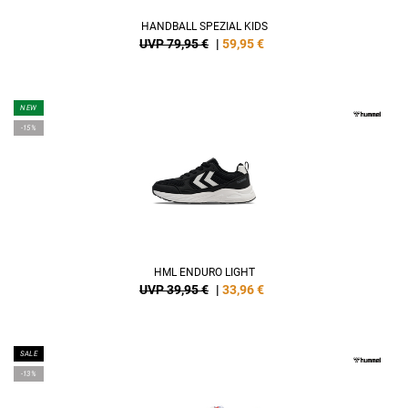
HANDBALL SPEZIAL KIDS
UVP 79,95 €
|
59,95
€
NEW
-15%
HML ENDURO LIGHT
UVP 39,95 €
|
33,96
€
SALE
-13%