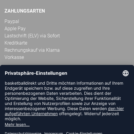
ZAHLUNGSARTEN
Paypal
Apple Pay
Lastschrift (ELV) via Sofort
Kreditkarte
Rechnungskauf via Klarna
Vorkasse
ABONNIERE JETZT DEN KOSTENLOSEN
HANDBALLDIREKT-NEWSLETTER UND VERPASSE KEINE
NEUIGKEIT ODER AKTION MEHR.
JETZT ANMELDEN
FOLLOW US