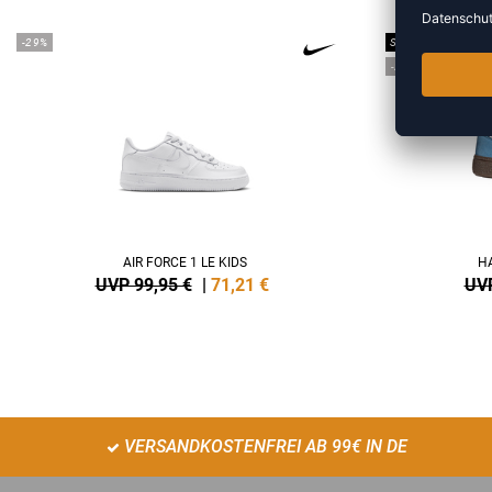
-29%
SALE
-25%
AIR FORCE 1 LE KIDS
HA
UVP 99,95 €
|
71,21
€
UVP
VERSANDKOSTENFREI AB 99€ IN DE