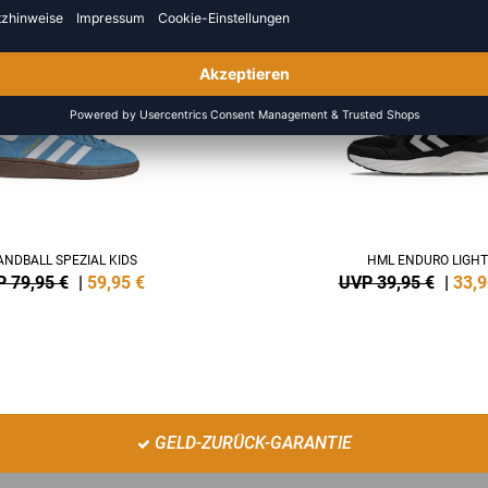
NEW
-15%
NDBALL SPEZIAL KIDS
HML ENDURO LIGHT
 79,95 €
|
59,95
€
UVP 39,95 €
|
33,9
GELD-ZURÜCK-GARANTIE