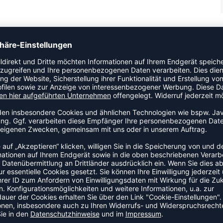
 Sneaker, der super bei kleinen Entdecker*innen ankommt.
d die TPR-Laufsohle für hervorragenden Halt sorgt. Diese
 die Kleinen die Schuhe ganz leicht selbst anziehen können.
r Laufschuhgeschichte inspirierte Design verleihen jedem
ZULETZT ANGESEHEN
HR AUS DER KATEGORIE SNEA