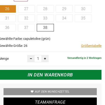
26
27
28
29
30
31
32
33
34
35
36
37
38
Gewählte Farbe: capuletolive (grün)
Gewählte Größe:
26
Größentabelle
Versandfertig in 2 Werktagen
Menge
IN DEN WARENKORB
AUF DEN WUNSCHZETTEL
TEAMANFRAGE