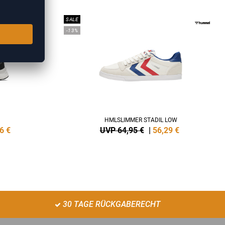
SALE
-13%
HMLSLIMMER STADIL LOW
6
€
UVP 64,95 €
|
56,29
€
30 TAGE RÜCKGABERECHT