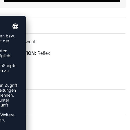
Lowcut
HÖHE:
Reflex
KOLLEKTION:
KER