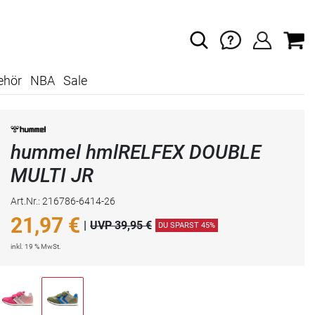
ehör
NBA
Sale
hummel hmlRELFEX DOUBLE
MULTI JR
Art.Nr.: 216786-6414-26
21,97
€
|
UVP 39,95 €
DU SPARST 45%
inkl. 19 % MwSt.