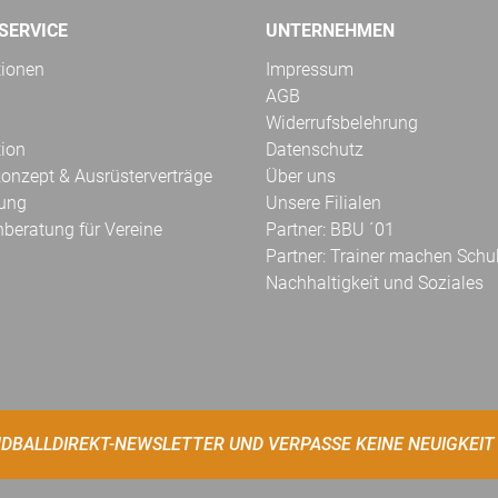
SERVICE
UNTERNEHMEN
tionen
Impressum
AGB
Widerrufsbelehrung
tion
Datenschutz
onzept & Ausrüsterverträge
Über uns
kung
Unsere Filialen
hberatung für Vereine
Partner: BBU ´01
Partner: Trainer machen Schu
Nachhaltigkeit und Soziales
DBALLDIREKT-NEWSLETTER UND VERPASSE KEINE NEUIGKEIT