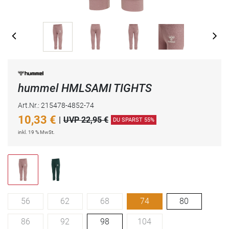
hummel HMLSAMI TIGHTS
Art.Nr.: 215478-4852-74
10,33
€
|
UVP 22,95 €
DU SPARST 55%
inkl. 19 % MwSt.
56
62
68
74
80
86
92
98
104