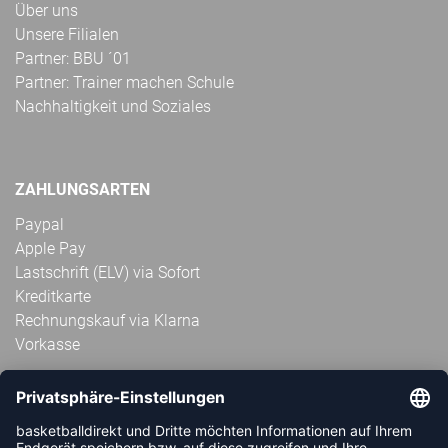
Über uns
Unsere Filialen
Partner: BBU ´01
Partner: Trainer machen Schule
Nachhaltigkeit und Soziales
ZAHLUNGSARTEN
Paypal
Apple Pay
Lastschrift (ELV) via Sofort
Kreditkarte
Rechnungskauf via Klarna
Vorkasse
ABONNIERE JETZT DEN KOSTENLOSEN
HANDBALLDIREKT-NEWSLETTER UND VERPASSE KEINE