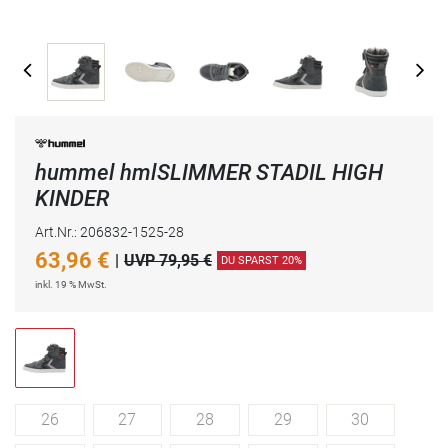
hummel hmlSLIMMER STADIL HIGH
KINDER
Art.Nr.: 206832-1525-28
63,96
€
|
UVP 79,95 €
DU SPARST 20%
inkl. 19 % MwSt.
26
27
28
29
30