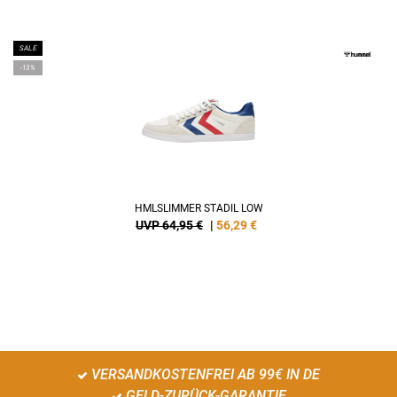
SALE
-13%
HMLSLIMMER STADIL LOW
UVP 64,95 €
|
56,29
€
VERSANDKOSTENFREI AB 99€ IN DE
GELD-ZURÜCK-GARANTIE