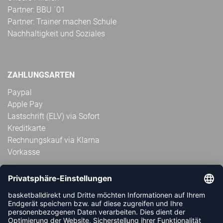
Partner: BBU ´01
Partner: Trainer machen Schule
Nachhaltigkeit und Soziales
ZAHLUNGSARTEN
Paypal
Apple Pay
Lastschrift (ELV) via Sofort
Kreditkarte
Rechnungskauf via Klarna
Vorkasse
ABONNIERE JETZT DEN KOSTENLOSEN
HANDBALLDIREKT-NEWSLETTER UND VERPASSE KEINE
NEUIGKEIT ODER AKTION MEHR.