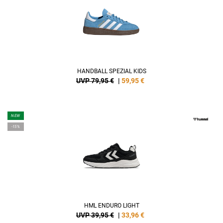
HANDBALL SPEZIAL KIDS
UVP 79,95 €
|
59,95
€
NEW
-15%
HML ENDURO LIGHT
UVP 39,95 €
|
33,96
€