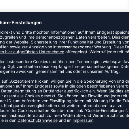
nd den Materialmix aus Canvas und Wildleder. Auffallend ist
mel Schriftzug an der Seite des Schuhs. Der Slimmer Stadil
 aus. Solltest du zwischen zwei Größen schwanken
herausnehmbar.
ZULETZT ANGESEHEN
HR AUS DER KATEGORIE SNEA