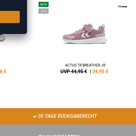
NEW
-22%
ACTUS TR BREATHER JR
6
€
UVP 44,95 €
|
34,95
€
30 TAGE RÜCKGABERECHT