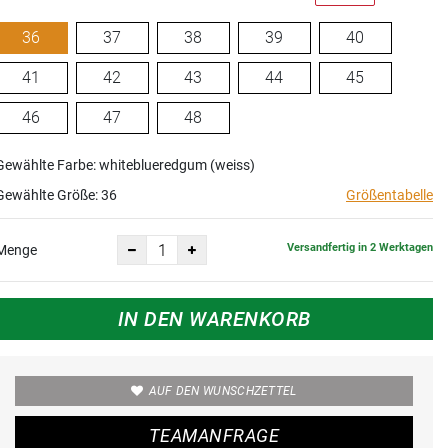
36
37
38
39
40
41
42
43
44
45
46
47
48
Gewählte Farbe: whiteblueredgum (weiss)
Gewählte Größe:
36
Größentabelle
Versandfertig in 2 Werktagen
Menge
IN DEN WARENKORB
AUF DEN WUNSCHZETTEL
TEAMANFRAGE