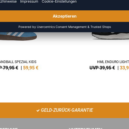
NEW
-15%
NDBALL SPEZIAL KIDS
HML ENDURO LIGHT
 79,95 €
|
59,95
€
UVP 39,95 €
|
33,9
GELD-ZURÜCK-GARANTIE