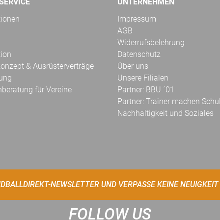
SERVICE
UNTERNEHMEN
tionen
Impressum
AGB
Widerrufsbelehrung
tion
Datenschutz
onzept & Ausrüsterverträge
Über uns
kung
Unsere Filialen
hberatung für Vereine
Partner: BBU ´01
Partner: Trainer machen Schu
Nachhaltigkeit und Soziales
DBALLDIREKT-NEWSLETTER UND VERPASSE KEINE NEUIGKEIT
FOLLOW US