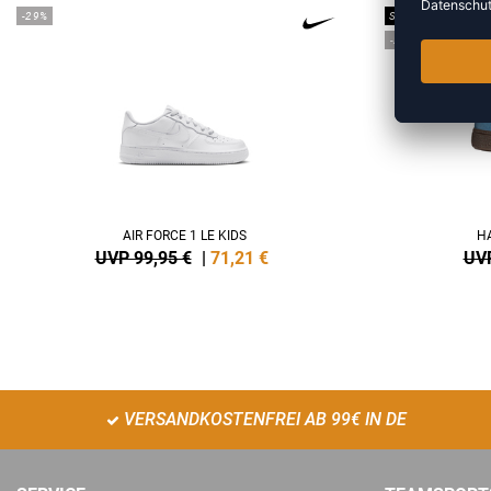
-29%
SALE
-25%
AIR FORCE 1 LE KIDS
HA
UVP 99,95 €
|
71,21
€
UVP
VERSANDKOSTENFREI AB 99€ IN DE