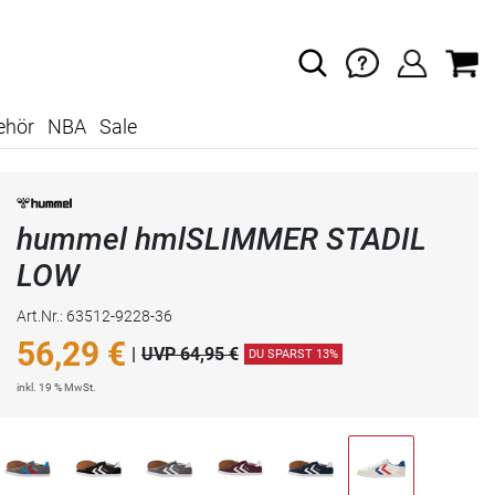
ehör
NBA
Sale
hummel hmlSLIMMER STADIL
LOW
Art.Nr.: 63512-9228-36
56,29
€
|
UVP 64,95 €
DU SPARST 13%
inkl. 19 % MwSt.