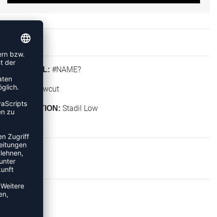
#NAME?
MATERIAL:
Lowcut
HÖHE:
Stadil Low
KOLLEKTION:
KER