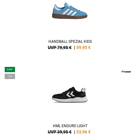
HANDBALL SPEZIAL KIDS
UVP 79,95 €
|
59,95
€
NEW
-15%
HML ENDURO LIGHT
UVP 39,95 €
|
33,96
€