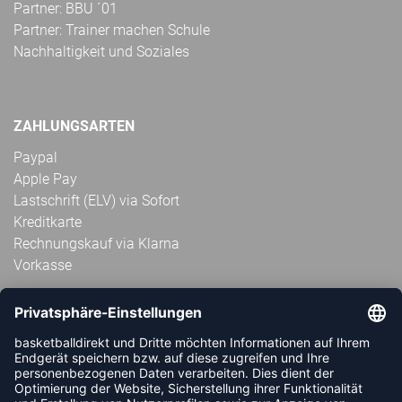
Partner: BBU ´01
Partner: Trainer machen Schule
Nachhaltigkeit und Soziales
ZAHLUNGSARTEN
Paypal
Apple Pay
Lastschrift (ELV) via Sofort
Kreditkarte
Rechnungskauf via Klarna
Vorkasse
ABONNIERE JETZT DEN KOSTENLOSEN
HANDBALLDIREKT-NEWSLETTER UND VERPASSE KEINE
NEUIGKEIT ODER AKTION MEHR.