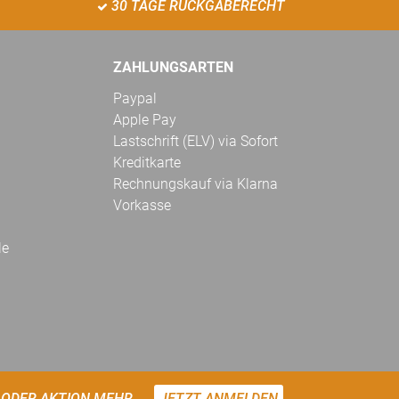
30 TAGE RÜCKGABERECHT
ZAHLUNGSARTEN
Paypal
Apple Pay
Lastschrift (ELV) via Sofort
Kreditkarte
Rechnungskauf via Klarna
Vorkasse
le
 ODER AKTION MEHR.
JETZT ANMELDEN