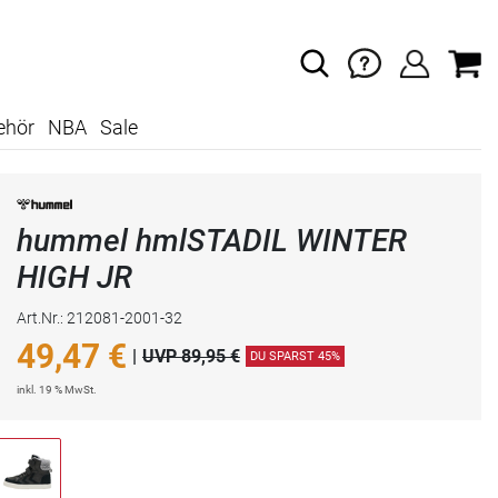
ehör
NBA
Sale
hummel hmlSTADIL WINTER
HIGH JR
Art.Nr.: 212081-2001-32
49,47
€
|
UVP 89,95 €
DU SPARST 45%
inkl. 19 % MwSt.