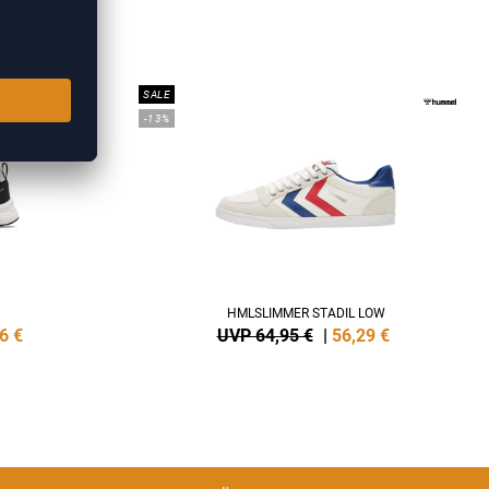
KER
SALE
-13%
HMLSLIMMER STADIL LOW
6
€
UVP 64,95 €
|
56,29
€