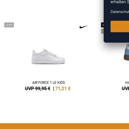
ME
-29%
SALE
-25%
AIR FORCE 1 LE KIDS
HA
UVP 99,95 €
|
71,21
€
UVP