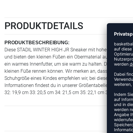
PRODUKTDETAILS
PRODUKTBESCHREIBUNG:
Diese STADIL WINTER HIGH JR Sneaker mit hohem Schaft sind
und bieten den kleinen Füßen ein Obermaterial aus geöltem Le
ein warmes Innenfutter, um sie warm zu halten. Die vulkanisiert
kleinen Füße rennen können. Wir merken an, dass diese Stiefel
Schuhgröße eines Kindes empfehlen wir, bei diesen Schuhen
Informationen findest du in unserer Größentabelle. 26: 15,8 c
32: 19,9 cm 33: 20,5 cm 34: 21,5 cm 35: 22,1 cm 36: 22,7 cm 