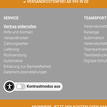
VERSANDKOSTENFREI AB 99€ IN DE
SERVICE
TEAMSPORT
Vertrag widerrufen
Vereinskollek
Hilfe und Kontakt
Kataloge
Versandkosten
Sublimation
Zahlungsarten
Vereinskollek
Lieferung
Teampartnerk
Rücksendung
Textilbedruc
Gutscheine
Digitale Schu
Erklärung zur Barrierefreiheit
Datenschutzeinstellungen
Kontrastmodus aus
ABONNIERE JETZT DEN KOSTENLOSEN HAN