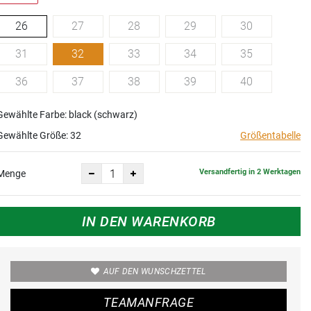
26
27
28
29
30
31
32
33
34
35
36
37
38
39
40
Gewählte Farbe: black (schwarz)
Gewählte Größe:
32
Größentabelle
Versandfertig in 2 Werktagen
Menge
IN DEN WARENKORB
AUF DEN WUNSCHZETTEL
TEAMANFRAGE