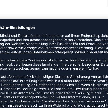
 eine neue Version des klassischen hummel® Stadil-Designs
der und Veloursleder für einen stylischen Wetterschutz sowie
e Sohle bietet eine feste und stabile Oberfläche, mit der die
 eine normale bis weite Breite aufweisen. Bei der Auswahl der
 1–1,5 cm Wachstumsspielraum zu lassen. Weitere
m 27: 16,6 cm 28: 17,7 cm 29: 18,0 cm 30: 18,6 cm 31: 19,1 cm
37: 23,3 cm 38: 24,1 cm 39: 24,8 cm
ZULETZT ANGESEHEN