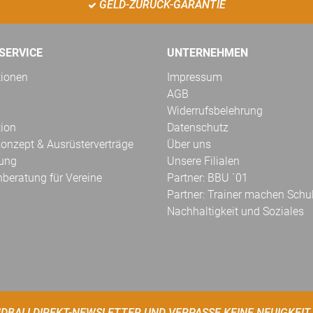
GELD-ZURÜCK-GARANTIE
SERVICE
UNTERNEHMEN
tionen
Impressum
AGB
Widerrufsbelehrung
tion
Datenschutz
onzept & Ausrüsterverträge
Über uns
kung
Unsere Filialen
hberatung für Vereine
Partner: BBU ´01
Partner: Trainer machen Schu
Nachhaltigkeit und Soziales
DBALLDIREKT-NEWSLETTER UND VERPASSE KEINE NEUIGKEIT