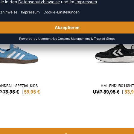
HR AUS DER KATEGORIE SNEA
NEW
-15%
NDBALL SPEZIAL KIDS
HML ENDURO LIGHT
 79,95 €
|
59,95
€
UVP 39,95 €
|
33,9