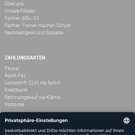
Über uns
Unsere Filialen
Partner: BBU ´01
Partner: Trainer machen Schule
Nachhaltigkeit und Soziales
ZAHLUNGSARTEN
Paypal
Apple Pay
Lastschrift (ELV) via Sofort
Kreditkarte
Rechnungskauf via Klarna
Vorkasse
ABONNIERE JETZT DEN KOSTENLOSEN
HANDBALLDIREKT-NEWSLETTER UND VERPASSE KEINE