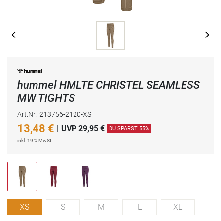
hummel HMLTE CHRISTEL SEAMLESS
MW TIGHTS
Art.Nr.: 213756-2120-XS
13,48
€
|
UVP 29,95 €
DU SPARST 55%
inkl. 19 % MwSt.
XS
S
M
L
XL