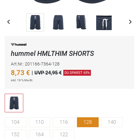
hummel HMLTHIM SHORTS
Art.Nr.: 201166-7364-128
8,73
€
|
UVP 24,95 €
DU SPARST 65%
inkl. 19 % MwSt.
104
110
116
128
140
152
164
122