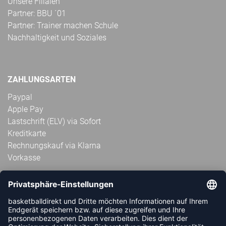
Unsere Filialen
Partner: BBU ´01
Partner: Trainer machen Schule
Nachhaltigkeit und Soziales
ZAHLUNGSARTEN
Paypal
Apple Pay
Lastschrift (ELV) via Sofort
Kreditkarte
Rechnungskauf via Klarna
Vorkasse
ABONNIERE JETZT DEN KOSTENLOSEN
HANDBALLDIREKT-NEWSLETTER UND VERPASSE KEINE
NEUIGKEIT ODER AKTION MEHR.