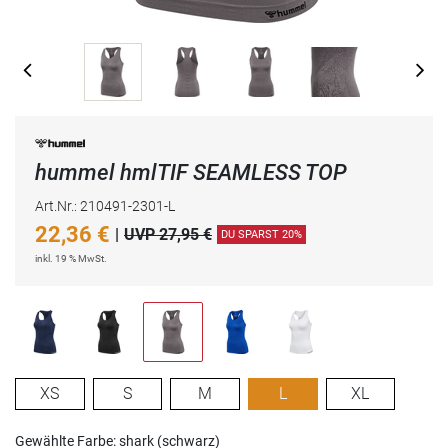
hummel hmlTIF SEAMLESS TOP
Art.Nr.: 210491-2301-L
22,36
€
|
UVP 27,95 €
DU SPARST 20%
inkl. 19 % MwSt.
XS
S
M
L
XL
Gewählte Farbe: shark (schwarz)