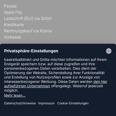
Paypal
Apple Pay
Lastschrift (ELV) via Sofort
Kreditkarte
Rechnungskauf via Klarna
Vorkasse
ABONNIERE JETZT DEN KOSTENLOSEN
HANDBALLDIREKT-NEWSLETTER UND VERPASSE KEINE
NEUIGKEIT ODER AKTION MEHR.
JETZT ANMELDEN
FOLLOW US