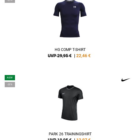
-25%
HG COMP T-SHIRT
UVP 29,95 €
|
22,46
€
NEW
-35%
PARK 26 TRAININGSHIRT