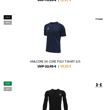
UVP 19,95 €
|
12,97
€
SALE
-55%
HMLCORE XK CORE POLY T-SHIRT S/S
UVP 22,95 €
|
10,33
€
NEW
-25%