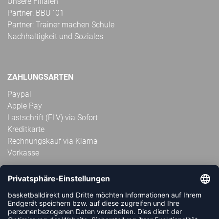
Unsere Filialen
Partner: BBU ´01
Partner: Trainer machen Schule
Nachhaltigkeit und Soziales
ZAHLUNGSARTEN
Paypal
Apple Pay
Lastschrift (ELV) via Sofort
Kreditkarte
Rechnungskauf via Klarna
Vorkasse
ABONNIERE JETZT DEN KOSTENLOSEN
HANDBALLDIREKT-NEWSLETTER UND VERPASSE KEINE
NEUIGKEIT ODER AKTION MEHR.