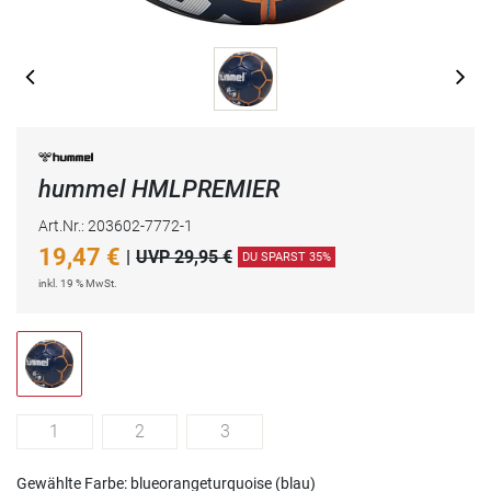
hummel HMLPREMIER
Art.Nr.: 203602-7772-1
19,47
€
|
UVP 29,95 €
DU SPARST 35%
inkl. 19 % MwSt.
1
2
3
Gewählte Farbe: blueorangeturquoise (blau)