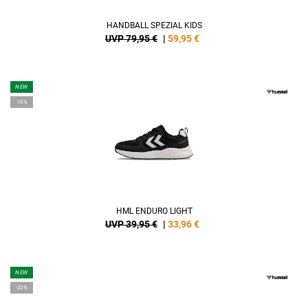
HANDBALL SPEZIAL KIDS
UVP 79,95 €
|
59,95
€
NEW
-15%
HML ENDURO LIGHT
UVP 39,95 €
|
33,96
€
NEW
-22%