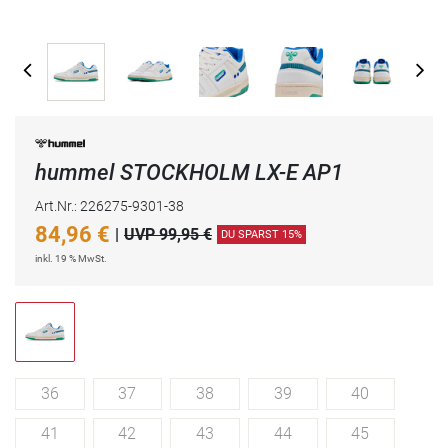
hummel STOCKHOLM LX-E AP1
Art.Nr.: 226275-9301-38
84,96
€
|
UVP 99,95 €
DU SPARST 15%
inkl. 19 % MwSt.
36
37
38
39
40
41
42
43
44
45