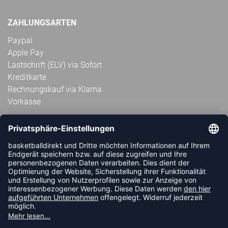
ZAHLUNGSARTEN
Paypal
Apple Pay
Lastschrift (ELV) via Sofort
Kreditkarte
Rechnungskauf via Klarna
Vorkasse
ABONNIERE JETZT DEN KOSTENLOSEN
HANDBALLDIREKT-NEWSLETTER UND VERPASSE KEINE
NEUIGKEIT ODER AKTION MEHR.
JETZT ANMELDEN
FOLLOW US