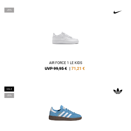
-29%
AIR FORCE 1 LE KIDS
UVP 99,95 €
|
71,21
€
SALE
-25%