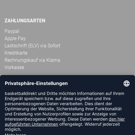
ZAHLUNGSARTEN
Paypal
Apple Pay
Lastschrift (ELV) via Sofort
Kreditkarte
Rechnungskauf via Klarna
Vorkasse
ABONNIERE JETZT DEN KOSTENLOSEN
HANDBALLDIREKT-NEWSLETTER UND VERPASSE KEINE
NEUIGKEIT ODER AKTION MEHR.
JETZT ANMELDEN
FOLLOW US