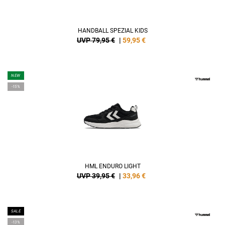
HANDBALL SPEZIAL KIDS
UVP 79,95 €
|
59,95
€
NEW
-15%
HML ENDURO LIGHT
UVP 39,95 €
|
33,96
€
SALE
-13%