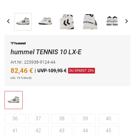
hummel TENNIS 10 LX-E
Art.Nr.: 225938-9124-44
82,46
€
|
UVP 109,95 €
DU SPARST 25%
inkl. 19 % MwSt.
36
37
38
39
40
41
42
43
44
45