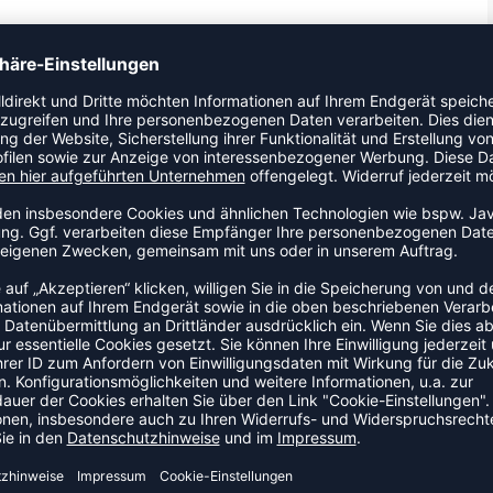
 in tonalem Kontrast Zippergarage Seitentaschen mit
mit Ripp
ZULETZT ANGESEHEN
US DER KATEGORIE OUTDOOR
NEW
-35%