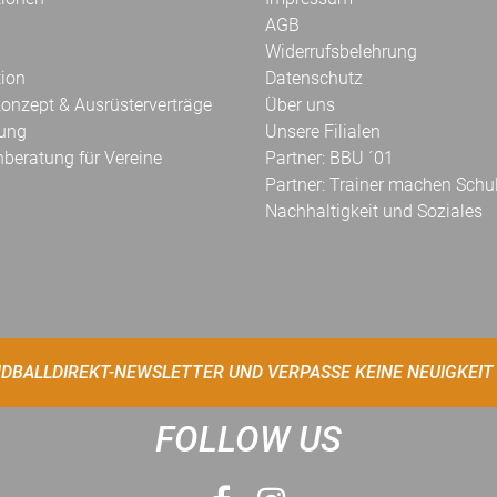
AGB
Widerrufsbelehrung
tion
Datenschutz
onzept & Ausrüsterverträge
Über uns
kung
Unsere Filialen
hberatung für Vereine
Partner: BBU ´01
Partner: Trainer machen Schu
Nachhaltigkeit und Soziales
DBALLDIREKT-NEWSLETTER UND VERPASSE KEINE NEUIGKEIT
FOLLOW US