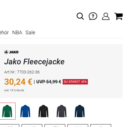
ehör
NBA
Sale
Jako Fleecejacke
Art.Nr.: 7703-262-36
30,24
€
|
UVP 54,99 €
DU SPARST 45%
inkl. 19 % MwSt.