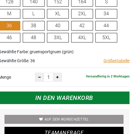
128
140
152
164
S
M
L
XL
2XL
34
36
38
40
42
44
46
48
3XL
4XL
5XL
Gewählte Farbe: gruensportgruen (grün)
Gewählte Größe:
36
Größentabelle
Versandfertig in 2 Werktagen
Menge
IN DEN WARENKORB
AUF DEN WUNSCHZETTEL
TEAMANFRAGE