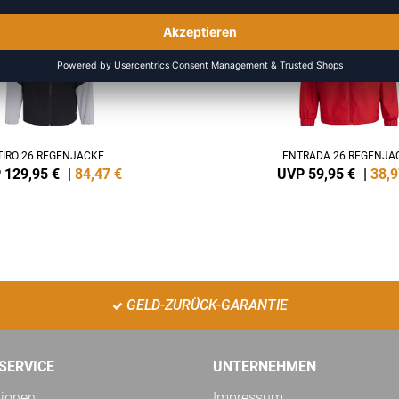
TIRO 26 REGENJACKE
ENTRADA 26 REGENJA
 129,95 €
|
84,47
€
UVP 59,95 €
|
38,9
GELD-ZURÜCK-GARANTIE
SERVICE
UNTERNEHMEN
tionen
Impressum