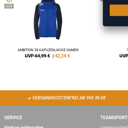
-35%
AMBITION 28 KAPUZENJACKE DAMEN
UVP 64,99 €
|
42,24
€
UVP
VERSANDKOSTENFREI AB 99€ IN DE
SERVICE
TEAMSPORT
Vertrag widerrufen
Vereinskollek