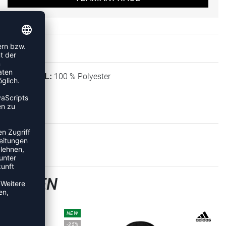
100 % Polyester
MATERIAL:
-JACKEN
NEW
-35%