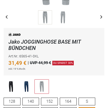
Jako JOGGINGHOSE BASE MIT
BÜNDCHEN
Art.Nr.: 6565-41-3XL
31,49
€
|
UVP 44,99 €
DU SPARST 30%
inkl. 19 % MwSt.
128
140
152
164
S