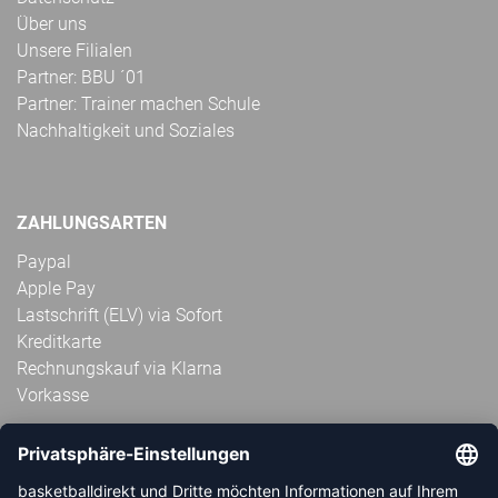
Über uns
Unsere Filialen
Partner: BBU ´01
Partner: Trainer machen Schule
Nachhaltigkeit und Soziales
ZAHLUNGSARTEN
Paypal
Apple Pay
Lastschrift (ELV) via Sofort
Kreditkarte
Rechnungskauf via Klarna
Vorkasse
ABONNIERE JETZT DEN KOSTENLOSEN
HANDBALLDIREKT-NEWSLETTER UND VERPASSE KEINE