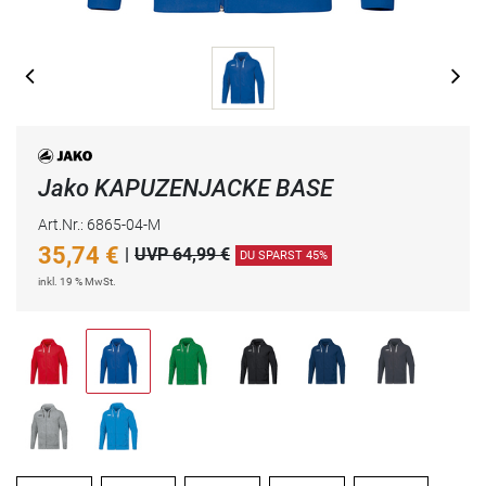
Jako KAPUZENJACKE BASE
Art.Nr.: 6865-04-M
35,74
€
|
UVP 64,99 €
DU SPARST 45%
inkl. 19 % MwSt.