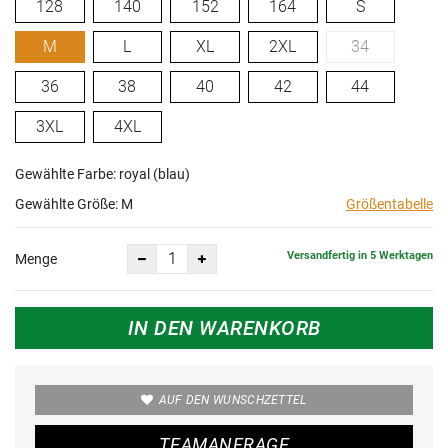
128
140
152
164
S
M
L
XL
2XL
34
36
38
40
42
44
3XL
4XL
Gewählte Farbe: royal (blau)
Gewählte Größe:
M
Größentabelle
Versandfertig in 5 Werktagen
Menge
IN DEN WARENKORB
AUF DEN WUNSCHZETTEL
TEAMANFRAGE