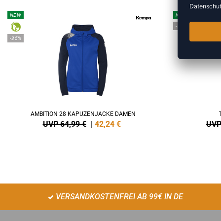
NEW
NEW
-35%
-35%
AMBITION 28 KAPUZENJACKE DAMEN
UVP 64,99 €
|
42,24
€
UVP
VERSANDKOSTENFREI AB 99€ IN DE