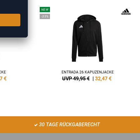
NEW
-35%
CKE
ENTRADA 26 KAPUZENJACKE
7
€
UVP 49,95 €
|
32,47
€
30 TAGE RÜCKGABERECHT