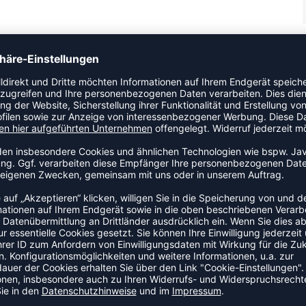
f der Innenseite Seitentaschen mit Reißverschluss
Reißverschluss Verlängerter Rücken Kapuze mit Kordelzug und
ZULETZT ANGESEHEN
US DER KATEGORIE OUTDOOR