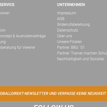
SERVICE
UNTERNEHMEN
tionen
Impressum
AGB
Widerrufsbelehrung
tion
Datenschutz
onzept & Ausrüsterverträge
Über uns
kung
Unsere Filialen
hberatung für Vereine
Partner: BBU ´01
Partner: Trainer machen Schu
Nachhaltigkeit und Soziales
DBALLDIREKT-NEWSLETTER UND VERPASSE KEINE NEUIGKEIT