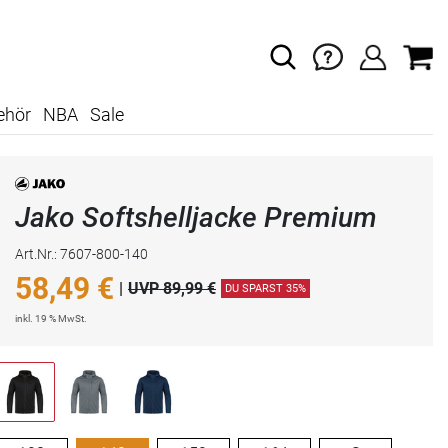
ehör
NBA
Sale
Jako Softshelljacke Premium
Art.Nr.: 7607-800-140
58,49
€
|
UVP 89,99 €
DU SPARST 35%
inkl. 19 % MwSt.