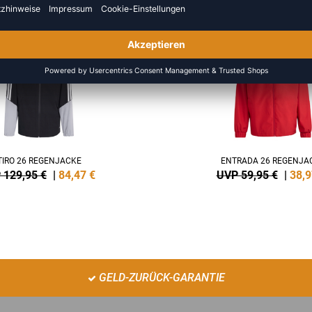
NEW
-35%
TIRO 26 REGENJACKE
ENTRADA 26 REGENJA
 129,95 €
|
84,47
€
UVP 59,95 €
|
38,9
GELD-ZURÜCK-GARANTIE