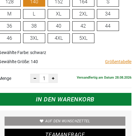
128
140
152
164
S
M
L
XL
2XL
34
36
38
40
42
44
46
3XL
4XL
5XL
Gewählte Farbe: schwarz
Gewählte Größe:
140
Größentabelle
Versandfertig am Datum 28.08.2026
Menge
IN DEN WARENKORB
AUF DEN WUNSCHZETTEL
TEAMANFRAGE