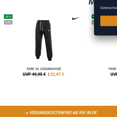
MEHR A
NEW
NEW
-35%
-35%
PARK 26 JOGGINGHOSE
PARK
UVP 49,95 €
|
32,47
€
UVP
VERSANDKOSTENFREI AB 99€ IN DE