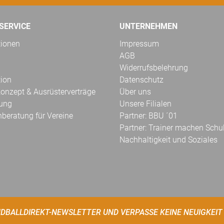
SERVICE
UNTERNEHMEN
tionen
Impressum
AGB
Widerrufsbelehrung
tion
Datenschutz
onzept & Ausrüsterverträge
Über uns
kung
Unsere Filialen
hberatung für Vereine
Partner: BBU ´01
Partner: Trainer machen Schu
Nachhaltigkeit und Soziales
DBALLDIREKT-NEWSLETTER UND VERPASSE KEINE NEUIGKEIT