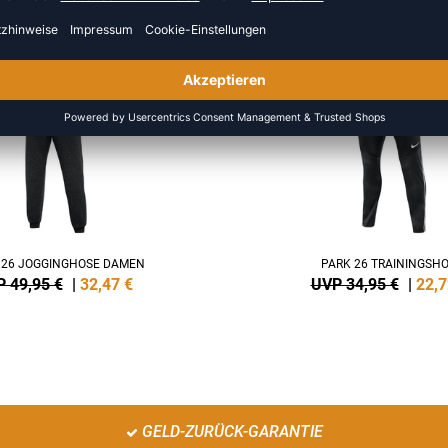
US DER KATEGORIE TRAININ
NEW
-35%
 26 JOGGINGHOSE DAMEN
PARK 26 TRAININGSH
 49,95 €
|
32,47
€
UVP 34,95 €
|
22,7
GELD-ZURÜCK-GARANTIE