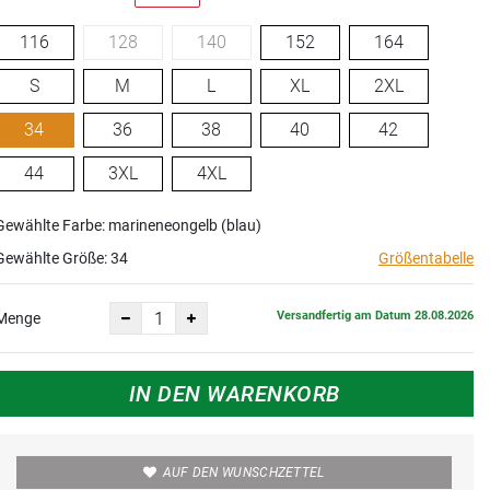
116
128
140
152
164
S
M
L
XL
2XL
34
36
38
40
42
44
3XL
4XL
Gewählte Farbe: marineneongelb (blau)
Gewählte Größe:
34
Größentabelle
Versandfertig am Datum 28.08.2026
Menge
IN DEN WARENKORB
AUF DEN WUNSCHZETTEL