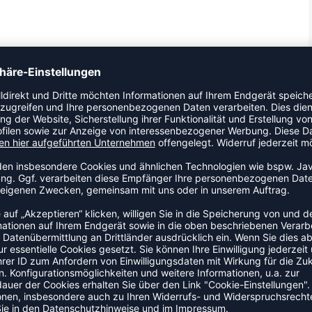
ss mit Reißverschluss Zweiteiliger elastischer Bund mit
ZULETZT ANGESEHEN