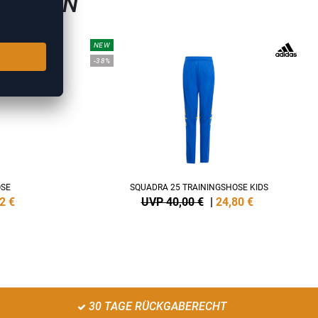
GSHOSEN
NEW
-38%
OSE
SQUADRA 25 TRAININGSHOSE KIDS
2
€
UVP 40,00 €
|
24,80
€
30 TAGE RÜCKGABERECHT