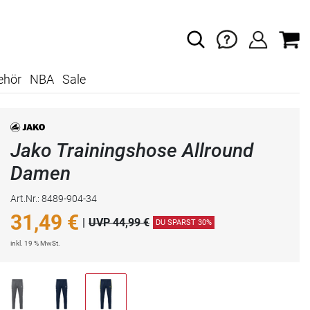
ehör
NBA
Sale
Jako Trainingshose Allround
Damen
Art.Nr.: 8489-904-34
31,49
€
|
UVP 44,99 €
DU SPARST 30%
inkl. 19 % MwSt.