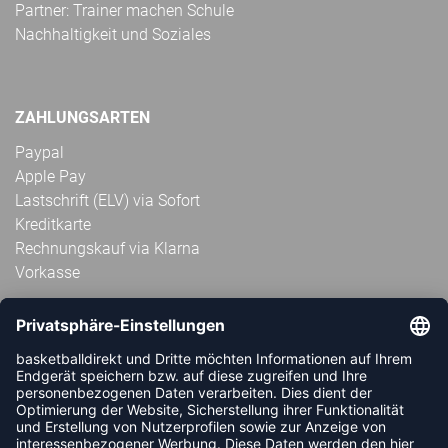
Partner: Trainer machen Schule
Nachhaltigkeit und Soziales
ZAHLUNGSARTEN
Paypal
Apple Pay
Lastschrift (ELV) via Sofort
Kreditkarte
Rechnungskauf via Klarna
Vorkasse
ABONNIERE JETZT DEN KOSTENLOSEN
HANDBALLDIREKT-NEWSLETTER UND VERPASSE KEINE
NEUIGKEIT ODER AKTION MEHR.
JETZT ANMELDEN