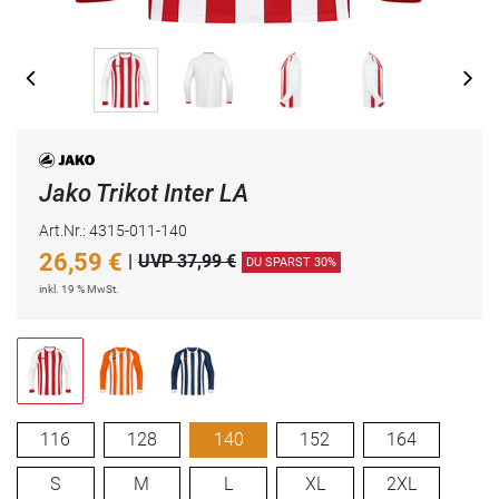
Jako Trikot Inter LA
Art.Nr.: 4315-011-140
26,59
€
|
UVP 37,99 €
DU SPARST 30%
inkl. 19 % MwSt.
116
128
140
152
164
S
M
L
XL
2XL