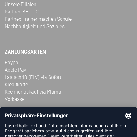
Unsere Filialen
Partner: BBU ´01
Partner: Trainer machen Schule
Nachhaltigkeit und Soziales
ZAHLUNGSARTEN
Paypal
Apple Pay
Lastschrift (ELV) via Sofort
Kreditkarte
Rechnungskauf via Klarna
Vorkasse
ABONNIERE JETZT DEN KOSTENLOSEN
HANDBALLDIREKT-NEWSLETTER UND VERPASSE KEINE
NEUIGKEIT ODER AKTION MEHR.