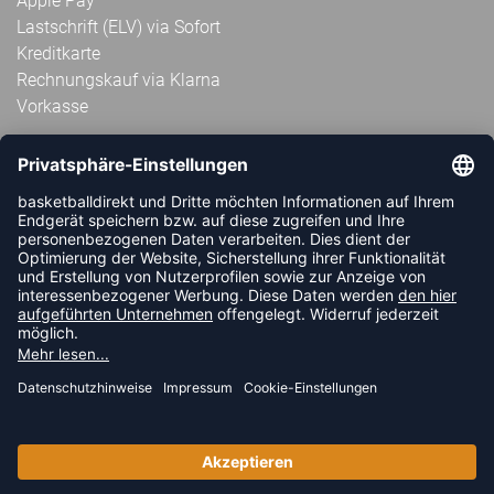
Apple Pay
Lastschrift (ELV) via Sofort
Kreditkarte
Rechnungskauf via Klarna
Vorkasse
ABONNIERE JETZT DEN KOSTENLOSEN
HANDBALLDIREKT-NEWSLETTER UND VERPASSE KEINE
NEUIGKEIT ODER AKTION MEHR.
JETZT ANMELDEN
FOLLOW US
© 2026 Ballsportdirekt.de GmbH und Co. KG