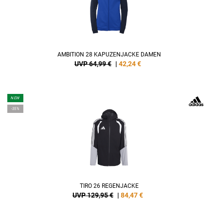
AMBITION 28 KAPUZENJACKE DAMEN
UVP 64,99 €
|
42,24
€
NEW
-35%
TIRO 26 REGENJACKE
UVP 129,95 €
|
84,47
€