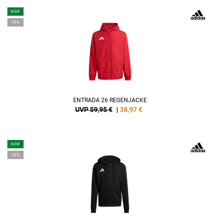
NEW
-35%
ENTRADA 26 REGENJACKE
UVP 59,95 €
|
38,97
€
NEW
-35%