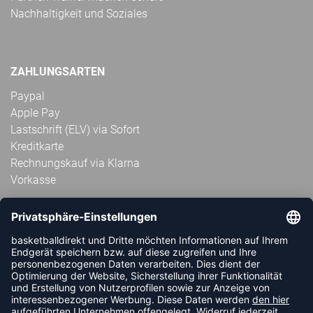
Nachhaltigkeit und Soziales
ZAHLUNGSARTEN
Paypal
Apple Pay
Lastschrift (ELV) via Sofort
Kreditkarte
Rechnungskauf via Klarna
Vorkasse
ABONNIERE JETZT DEN KOSTENLOSEN
HANDBALLDIREKT-NEWSLETTER UND VERPASSE KEINE
NEUIGKEIT ODER AKTION MEHR.
JETZT ANMELDEN