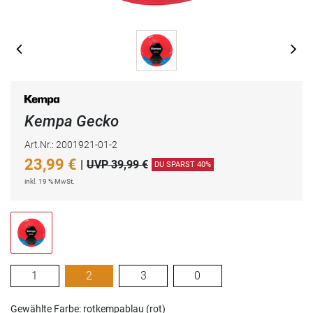
Kempa Gecko
Art.Nr.: 2001921-01-2
23,99
€
|
UVP 39,99 €
DU SPARST 40%
inkl. 19 % MwSt.
1
2
3
0
Gewählte Farbe: rotkempablau (rot)