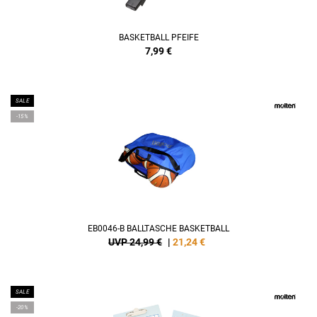
BASKETBALL PFEIFE
7,99
€
SALE
-15%
EB0046-B BALLTASCHE BASKETBALL
UVP 24,99 €
|
21,24
€
SALE
-20%