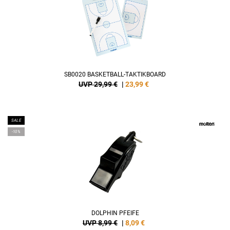
SB0020 BASKETBALL-TAKTIKBOARD
UVP 29,99 €
|
23,99
€
SALE
-10%
DOLPHIN PFEIFE
UVP 8,99 €
|
8,09
€