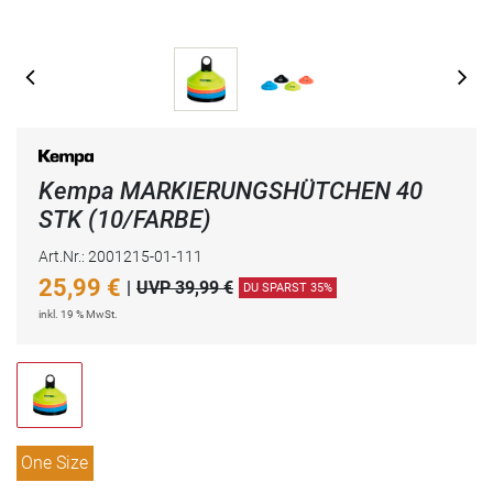
Kempa MARKIERUNGSHÜTCHEN 40
STK (10/FARBE)
Art.Nr.: 2001215-01-111
25,99
€
|
UVP 39,99 €
DU SPARST 35%
inkl. 19 % MwSt.
One Size