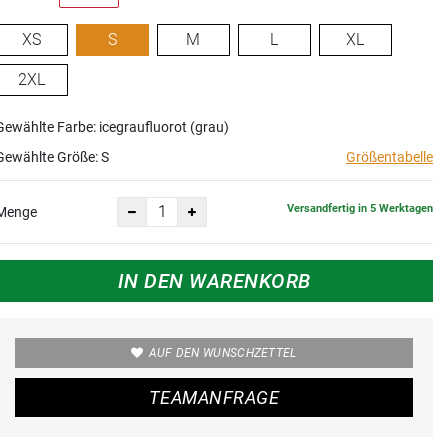
XS
S
M
L
XL
2XL
Gewählte Farbe: icegraufluorot (grau)
Gewählte Größe:
S
Größentabelle
Versandfertig in 5 Werktagen
Menge
IN DEN WARENKORB
AUF DEN WUNSCHZETTEL
TEAMANFRAGE