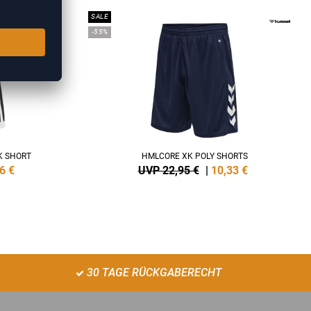
SALE
-55%
K SHORT
HMLCORE XK POLY SHORTS
6
€
UVP 22,95 €
|
10,33
€
30 TAGE RÜCKGABERECHT