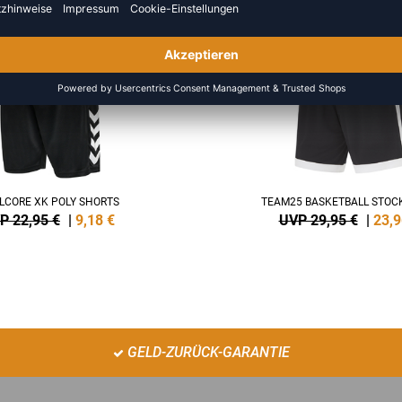
NEW
-20%
LCORE XK POLY SHORTS
TEAM25 BASKETBALL STOC
P 22,95 €
|
9,18
€
UVP 29,95 €
|
23,9
GELD-ZURÜCK-GARANTIE