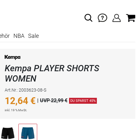
ehör
NBA
Sale
Kempa PLAYER SHORTS
WOMEN
Art.Nr.: 2003623-08-S
12,64
€
|
UVP 22,99 €
DU SPARST 45%
inkl. 19 % MwSt.