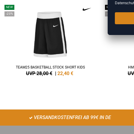
NEW
SALE
-20%
-60%
TEAM25 BASKETBALL STOCK SHORT KIDS
HM
UVP 28,00 €
|
22,40
€
UV
VERSANDKOSTENFREI AB 99€ IN DE