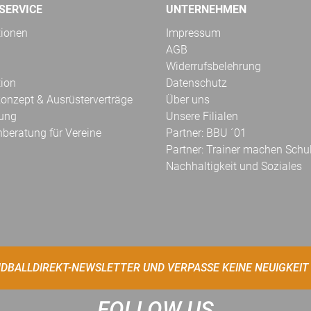
SERVICE
UNTERNEHMEN
tionen
Impressum
AGB
Widerrufsbelehrung
tion
Datenschutz
onzept & Ausrüsterverträge
Über uns
kung
Unsere Filialen
hberatung für Vereine
Partner: BBU ´01
Partner: Trainer machen Schu
Nachhaltigkeit und Soziales
DBALLDIREKT-NEWSLETTER UND VERPASSE KEINE NEUIGKEIT
FOLLOW US