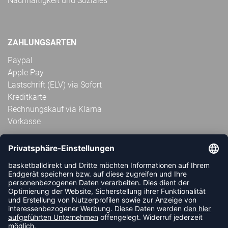
Nachhaltigkeit und Soziales
ZAHLUNGSARTEN
Paypal
Apple Pay
Lastschrift (ELV) via Sofort
Kreditkarte
Rechnungskauf via Klarna
Vorkasse
ABONNIERE JETZT DEN KOSTENLOSEN
HANDBALLDIREKT-NEWSLETTER UND VERPASSE KEINE
NEUIGKEIT ODER AKTION MEHR.
JETZT ANMELDEN