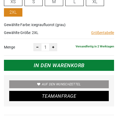
XS
S
M
L
XL
2XL
Gewählte Farbe: icegraufluorot (grau)
Gewählte Größe:
2XL
Größentabelle
Versandfertig in 2 Werktagen
Menge
IN DEN WARENKORB
AUF DEN WUNSCHZETTEL
TEAMANFRAGE