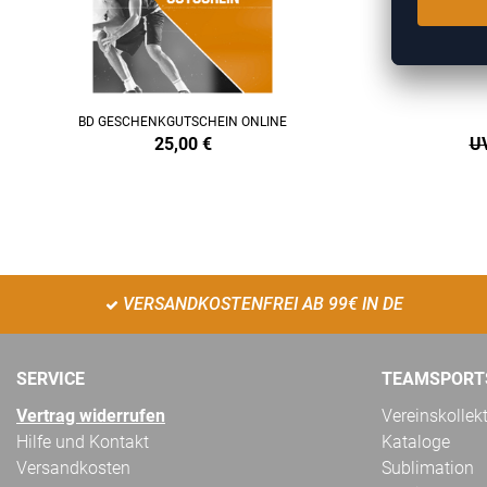
BD GESCHENKGUTSCHEIN ONLINE
25,00
€
UV
VERSANDKOSTENFREI AB 99€ IN DE
SERVICE
TEAMSPORT
Vertrag widerrufen
Vereinskollek
Hilfe und Kontakt
Kataloge
Versandkosten
Sublimation