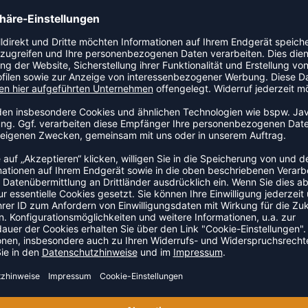
weißband. Ein praktisches Accessoire für Training,
ZULETZT ANGESEHEN
HR AUS DER KATEGORIE ZUBE
SALE
-5%