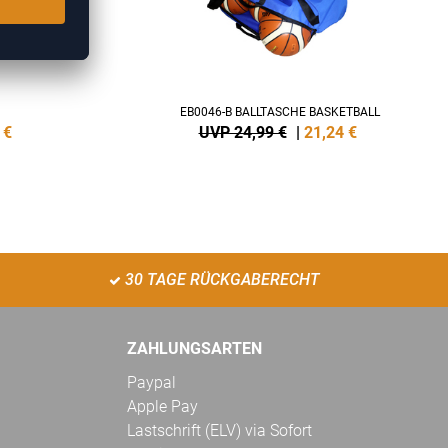
EB0046-B BALLTASCHE BASKETBALL
€
UVP 24,99 €
|
21,24
€
30 TAGE RÜCKGABERECHT
ZAHLUNGSARTEN
Paypal
Apple Pay
Lastschrift (ELV) via Sofort