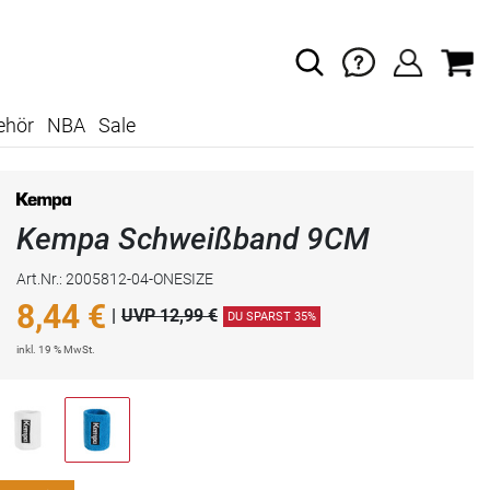
ehör
NBA
Sale
Kempa Schweißband 9CM
Art.Nr.: 2005812-04-ONESIZE
8,44
€
|
UVP 12,99 €
DU SPARST 35%
inkl. 19 % MwSt.