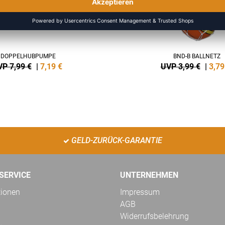
DOPPELHUBPUMPE
BND-B BALLNETZ
P 7,99 €
|
7,19
€
UVP 3,99 €
|
3,79
GELD-ZURÜCK-GARANTIE
SERVICE
UNTERNEHMEN
tionen
Impressum
AGB
Widerrufsbelehrung