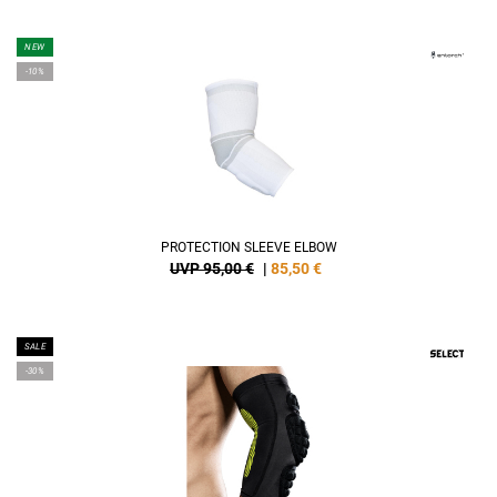
NEW
-10%
PROTECTION SLEEVE ELBOW
UVP 95,00 €
|
85,50
€
SALE
-30%