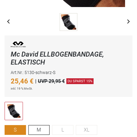
Mc David ELLBOGENBANDAGE,
ELASTISCH
Art.Nr.: 5130-schwarz-S
25,46
€
|
UVP 29,95 €
DU SPARST 15%
inkl. 19 % MwSt.
S
M
L
XL