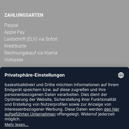
ZAHLUNGSARTEN
Paypal
Apple Pay
Lastschrift (ELV) via Sofort
Kreditkarte
Rechnungskauf via Klarna
Vorkasse
ABONNIERE JETZT DEN KOSTENLOSEN
HANDBALLDIREKT-NEWSLETTER UND VERPASSE KEINE
NEUIGKEIT ODER AKTION MEHR.
JETZT ANMELDEN
FOLLOW US