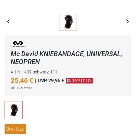
Mc David KNIEBANDAGE, UNIVERSAL,
NEOPREN
Art.Nr.: 409-schwarz-111
25,46
€
|
UVP 29,95 €
DU SPARST 15%
inkl. 19 % MwSt.
One Size