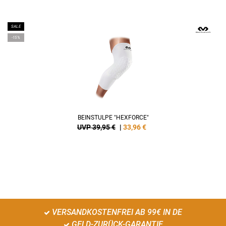
SALE
-15%
BEINSTULPE "HEXFORCE"
UVP 39,95 €
|
33,96
€
VERSANDKOSTENFREI AB 99€ IN DE
GELD-ZURÜCK-GARANTIE