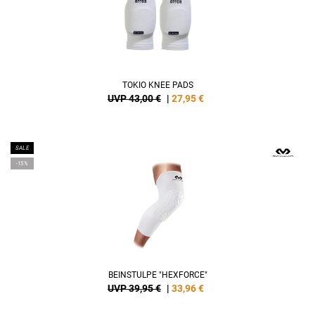
TOKIO KNEE PADS
UVP 43,00 €
|
27,95
€
SALE
-15%
BEINSTULPE "HEXFORCE"
UVP 39,95 €
|
33,96
€