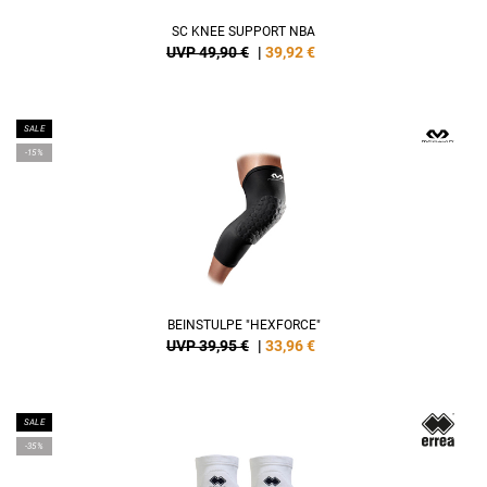
SC KNEE SUPPORT NBA
UVP 49,90 €
|
39,92
€
SALE
-15%
BEINSTULPE "HEXFORCE"
UVP 39,95 €
|
33,96
€
SALE
-35%