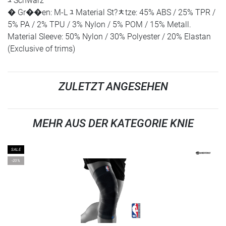
ﾕ Schwarz
� Gr��en: M-L ﾕ Material St?ﾺtze: 45% ABS / 25% TPR /
5% PA / 2% TPU / 3% Nylon / 5% POM / 15% Metall.
Material Sleeve: 50% Nylon / 30% Polyester / 20% Elastan
(Exclusive of trims)
ZULETZT ANGESEHEN
MEHR AUS DER KATEGORIE KNIE
SALE
-20%