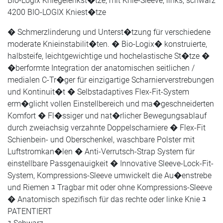
Bio-Logix Kniegelenkst�tze, mit Knie-Sleeve, links, schwarz
4200 BIO-LOGIX Kniest�tze
� Schmerzlinderung und Unterst�tzung für verschiedene
moderate Knieinstabilit�ten. � Bio-Logix� konstruierte,
halbsteife, leichtgewichtige und hochelastische St�tze �
�berformte Integration der anatomischen seitlichen /
medialen C-Tr�ger für einzigartige Scharnierverstrebungen
und Kontinuit�t � Selbstadaptives Flex-Fit-System
erm�glicht vollen Einstellbereich und ma�geschneiderten
Komfort � Fl�ssiger und nat�rlicher Bewegungsablauf
durch zweiachsig verzahnte Doppelscharniere � Flex-Fit
Schienbein- und Oberschenkel, waschbare Polster mit
Luftstromkan�len � Anti-Verrutsch-Strap System für
einstellbare Passgenauigkeit � Innovative Sleeve-Lock-Fit-
System, Kompressions-Sleeve umwickelt die Au�enstrebe
und Riemen ﾕ Tragbar mit oder ohne Kompressions-Sleeve
� Anatomisch spezifisch für das rechte oder linke Knie ﾕ
PATENTIERT