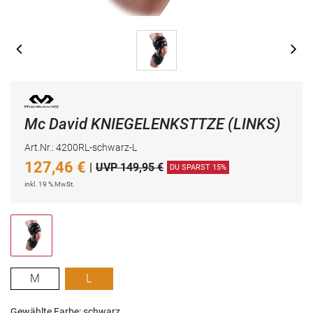
Mc David KNIEGELENKSTTZE (LINKS)
Art.Nr.: 4200RL-schwarz-L
127,46
€
|
UVP 149,95 €
DU SPARST 15%
inkl. 19 % MwSt.
M
L
Gewählte Farbe: schwarz