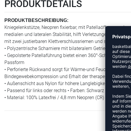
PRODUKTDETAILS
PRODUKTBESCHREIBUNG:
Kniegelenkstütze, Neopren fixierbar, mit Patellaöffnung, schw
medialen und lateralen Stabilität, hilft Verletzungen zu verm
mit zwei justierbaren Klettverschlussriemen und stabilen S
• Polyzentrische Scharniere mit bilateralem Getriebe sorgen fü
• Gepolsterte Patellaführung bietet einen 360°-Schutz; Zusätz
Passform
• Perforierte Rückwand sorgt für Wärme-und Feuchtigkeitsman
Bindegewebekompression und Erhalt der therapeutischen W
• Außenschicht aus Nylon für höhere Langlebigkeit
• Passend für links oder rechts • Farben: Schwarz
• Material: 100% Latexfrei / 4,8 mm Neopren (CR)