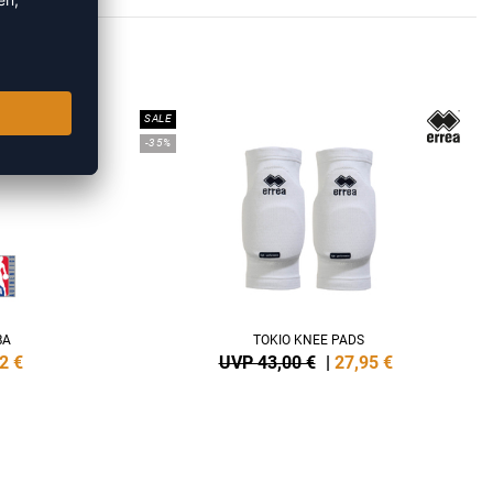
E
SALE
-35%
BA
TOKIO KNEE PADS
2
€
UVP 43,00 €
|
27,95
€