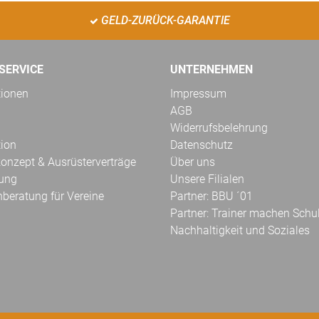
GELD-ZURÜCK-GARANTIE
SERVICE
UNTERNEHMEN
tionen
Impressum
AGB
Widerrufsbelehrung
tion
Datenschutz
onzept & Ausrüsterverträge
Über uns
kung
Unsere Filialen
hberatung für Vereine
Partner: BBU ´01
Partner: Trainer machen Schu
Nachhaltigkeit und Soziales