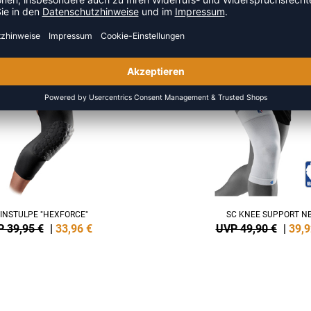
MEHR AUS DER KATEGORIE KNI
SALE
-20%
INSTULPE "HEXFORCE"
SC KNEE SUPPORT N
 39,95 €
|
33,96
€
UVP 49,90 €
|
39,9