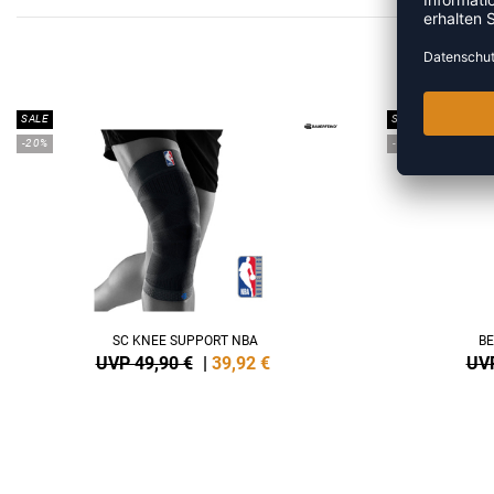
SALE
SALE
-20%
-15%
SC KNEE SUPPORT NBA
BE
UVP 49,90 €
|
39,92
€
UVP