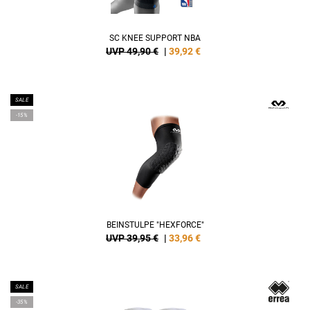
SC KNEE SUPPORT NBA
UVP 49,90 €
|
39,92
€
SALE
-15%
BEINSTULPE "HEXFORCE"
UVP 39,95 €
|
33,96
€
SALE
-35%