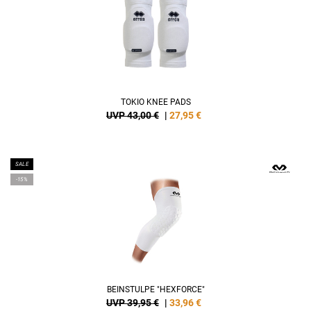
TOKIO KNEE PADS
UVP 43,00 €
|
27,95
€
SALE
-15%
BEINSTULPE "HEXFORCE"
UVP 39,95 €
|
33,96
€