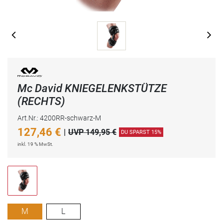
Mc David KNIEGELENKSTÜTZE
(RECHTS)
Art.Nr.: 4200RR-schwarz-M
127,46
€
|
UVP 149,95 €
DU SPARST 15%
inkl. 19 % MwSt.
M
L