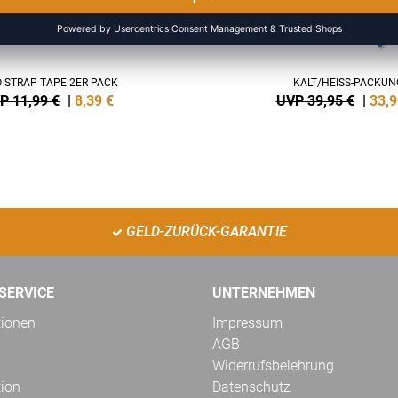
 STRAP TAPE 2ER PACK
KALT/HEISS-PACKUN
P 11,99 €
|
8,39
€
UVP 39,95 €
|
33,9
GELD-ZURÜCK-GARANTIE
SERVICE
UNTERNEHMEN
tionen
Impressum
AGB
Widerrufsbelehrung
tion
Datenschutz