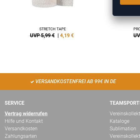
STRETCH TAPE
PRO
UVP 5,99 €
|
4,19
€
UV
VERSANDKOSTENFREI AB 99€ IN DE
SERVICE
TEAMSPORT
Vertrag widerrufen
Vereinskollek
Hilfe und Kontakt
Kataloge
Versandkosten
Sublimation
Zahlungsarten
Vereinskollek