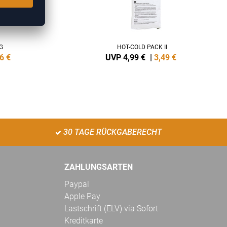
G
HOT-COLD PACK II
6
€
UVP 4,99 €
|
3,49
€
30 TAGE RÜCKGABERECHT
ZAHLUNGSARTEN
Paypal
Apple Pay
Lastschrift (ELV) via Sofort
Kreditkarte