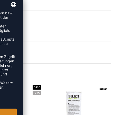
HILFE
SALE
-30%