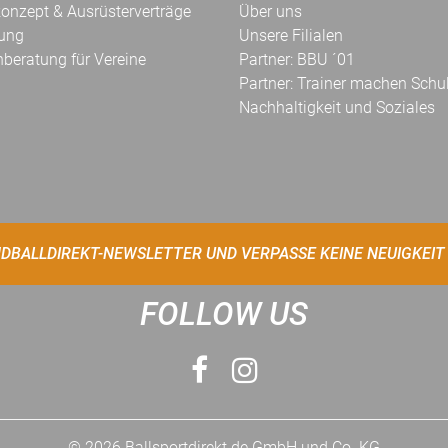
onzept & Ausrüsterverträge
Über uns
kung
Unsere Filialen
hberatung für Vereine
Partner: BBU ´01
Partner: Trainer machen Schu
Nachhaltigkeit und Soziales
DBALLDIREKT-NEWSLETTER UND VERPASSE KEINE NEUIGKEIT
FOLLOW US
© 2026 Ballsportdirekt.de GmbH und Co. KG