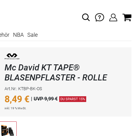
ehör
NBA
Sale
Mc David KT TAPE®
BLASENPFLASTER - ROLLE
Art.Nr.: KTBP-BK-OS
8,49
€
|
UVP 9,99 €
DU SPARST 15%
inkl. 19 % MwSt.