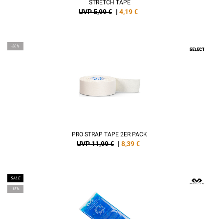
STRETCH TAPE
UVP 5,99 €
|
4,19
€
-30%
PRO STRAP TAPE 2ER PACK
UVP 11,99 €
|
8,39
€
SALE
-15%