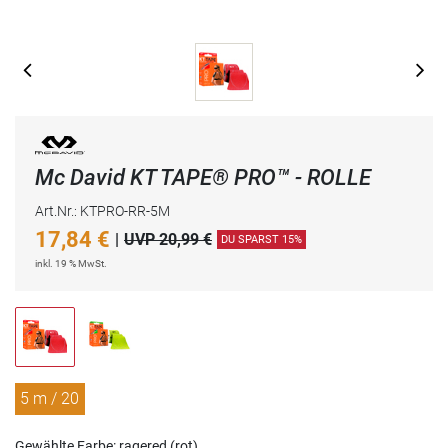
Mc David KT TAPE® PRO™ - ROLLE
Art.Nr.: KTPRO-RR-5M
17,84
€
|
UVP 20,99 €
DU SPARST 15%
inkl. 19 % MwSt.
5 m / 20
Stück
Gewählte Farbe: ragered (rot)