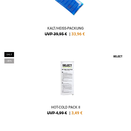
KALT/HEISS-PACKUNG
UVP 39,95 €
|
33,96
€
SALE
-30%
HOT-COLD PACK II
UVP 4,99 €
|
3,49
€