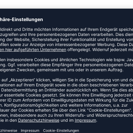
en, schwarz 7737 HEX™ Pro Style Fußball-Torhüter-Shirt
t dauerhaftem Schutz für Rippen, Ellbogen und Schultern. • Die
v dadurch hervorragende Passform und Bewegungsfreiheit •
 und trocken • Schwarz • Material: 80% Nylon / 20% Elasthan
ZULETZT ANGESEHEN
HR AUS DER KATEGORIE T-SHI
SALE