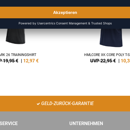
-55%
ARK 26 TRAININGSHIRT
HMLCORE XK CORE POLY T-S
 19,95 €
|
12,97
€
UVP 22,95 €
|
10,3
GELD-ZURÜCK-GARANTIE
SERVICE
UNTERNEHMEN