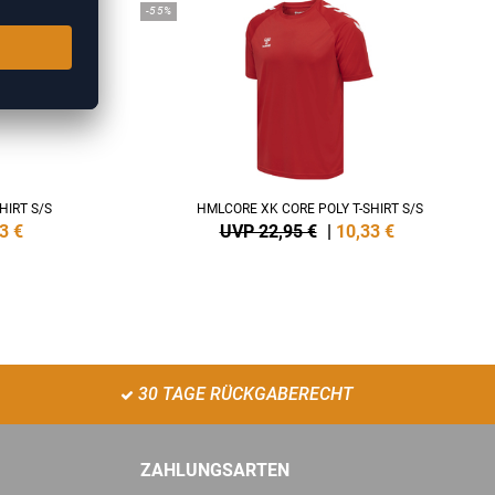
-55%
HIRT S/S
HMLCORE XK CORE POLY T-SHIRT S/S
3
€
UVP 22,95 €
|
10,33
€
30 TAGE RÜCKGABERECHT
ZAHLUNGSARTEN