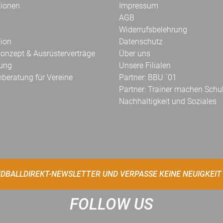
tionen
Impressum
AGB
Widerrufsbelehrung
tion
Datenschutz
onzept & Ausrüsterverträge
Über uns
kung
Unsere Filialen
hberatung für Vereine
Partner: BBU ´01
Partner: Trainer machen Schu
Nachhaltigkeit und Soziales
DBALLDIREKT-NEWSLETTER UND VERPASSE KEINE NEUIGKEIT
FOLLOW US