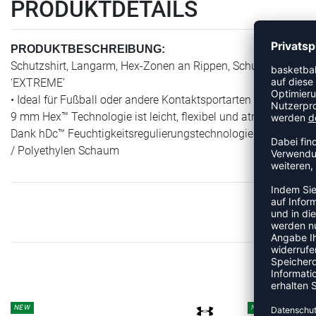
PRODUKTDETAILS
PRODUKTBESCHREIBUNG:
Schutzshirt, Langarm, Hex-Zonen an Rippen, Schultern u. Arm
‘EXTREME’
• Ideal für Fußball oder andere Kontaktsportarten geeignet, mi
9 mm Hex™ Technologie ist leicht, flexibel und atmungsakti
Dank hDc™ Feuchtigkeitsregulierungstechnologie absolut kühl
/ Polyethylen Schaum
ME
NEW
NEW