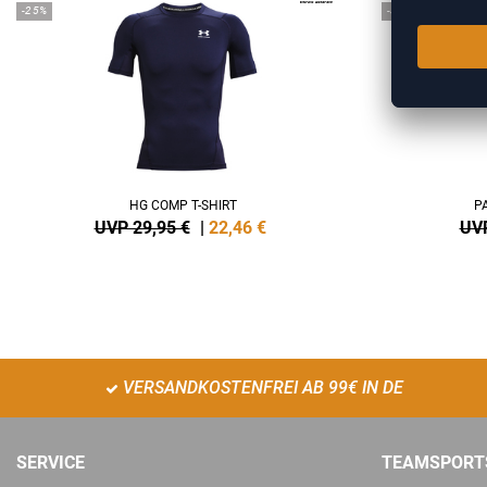
-25%
-35%
HG COMP T-SHIRT
P
UVP 29,95 €
|
22,46
€
UVP
VERSANDKOSTENFREI AB 99€ IN DE
SERVICE
TEAMSPORT