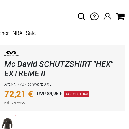
ehör
NBA
Sale
Mc David SCHUTZSHIRT "HEX"
EXTREME II
Art.Nr.: 7737-schwarz-XXL
72,21
€
|
UVP 84,95 €
DU SPARST 15%
inkl. 19 % MwSt.